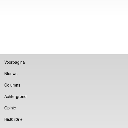
Voorpagina
Nieuws
Columns
Achtergrond
Opinie
Hist030rie