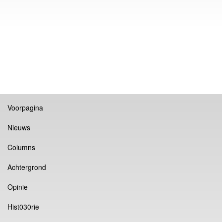
Voorpagina
Nieuws
Columns
Achtergrond
Opinie
Hist030rie