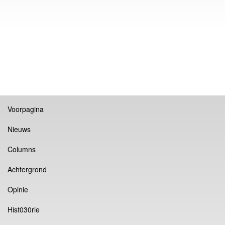
Voorpagina
Nieuws
Columns
Achtergrond
Opinie
Hist030rie