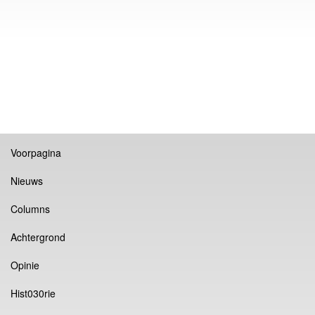
Voorpagina
Nieuws
Columns
Achtergrond
Opinie
Hist030rie