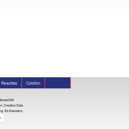
Reacties
Colofon
ieuws030
n: Creative Data
ng: Ed Koenders
n