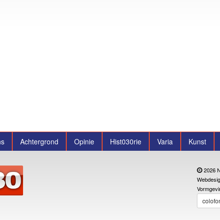
ns
Achtergrond
Opinie
Hist030rie
Varia
Kunst
2026 N
Webdesig
Vormgevi
colofo