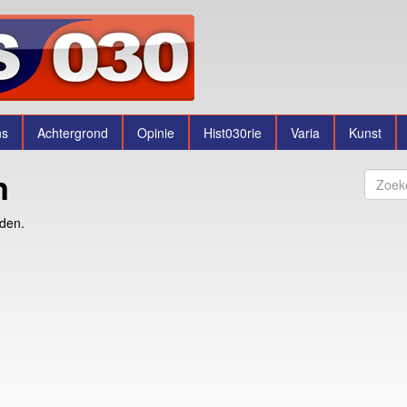
ns
Achtergrond
Opinie
Hist030rie
Varia
Kunst
n
nden.