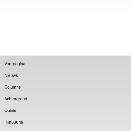
Voorpagina
Nieuws
Columns
Achtergrond
Opinie
Hist030rie