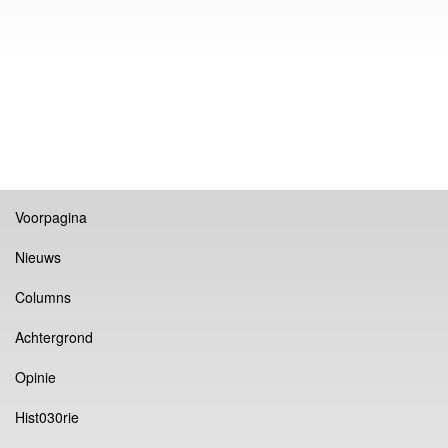
Voorpagina
Nieuws
Columns
Achtergrond
Opinie
Hist030rie