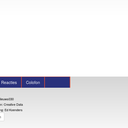
Reacties
Colofon
ieuws030
n: Creative Data
ng: Ed Koenders
n