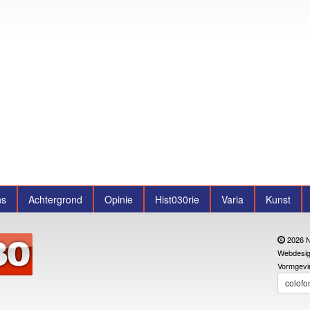
ns
Achtergrond
Opinie
Hist030rie
Varia
Kunst
2026 N
Webdesig
Vormgevi
colofo