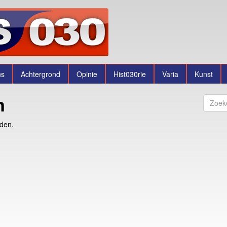
ns
Achtergrond
Opinie
Hist030rie
Varia
Kunst
n
nden.