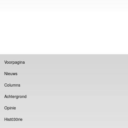
Voorpagina
Nieuws
Columns
Achtergrond
Opinie
Hist030rie