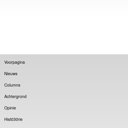
Voorpagina
Nieuws
Columns
Achtergrond
Opinie
Hist030rie