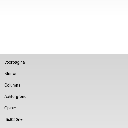
Voorpagina
Nieuws
Columns
Achtergrond
Opinie
Hist030rie