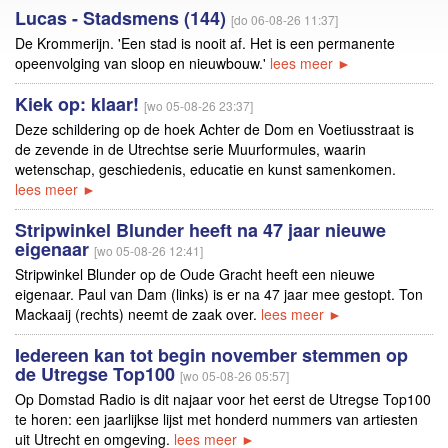
Lucas - Stadsmens (144)
[do 06-08-26 11:37]
De Krommerijn. 'Een stad is nooit af. Het is een permanente
opeenvolging van sloop en nieuwbouw.'
lees meer ►
Kiek op: klaar!
[wo 05-08-26 23:37]
Deze schildering op de hoek Achter de Dom en Voetiusstraat is
de zevende in de Utrechtse serie Muurformules, waarin
wetenschap, geschiedenis, educatie en kunst samenkomen.
lees meer ►
Stripwinkel Blunder heeft na 47 jaar nieuwe
eigenaar
[wo 05-08-26 12:41]
Stripwinkel Blunder op de Oude Gracht heeft een nieuwe
eigenaar. Paul van Dam (links) is er na 47 jaar mee gestopt. Ton
Mackaaij (rechts) neemt de zaak over.
lees meer ►
Iedereen kan tot begin november stemmen op
de Utregse Top100
[wo 05-08-26 05:57]
Op Domstad Radio is dit najaar voor het eerst de Utregse Top100
te horen: een jaarlijkse lijst met honderd nummers van artiesten
uit Utrecht en omgeving.
lees meer ►