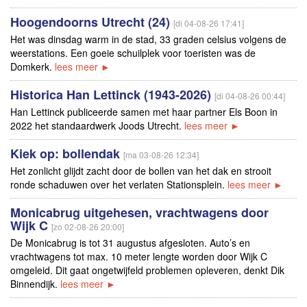
Hoogendoorns Utrecht (24)
[di 04-08-26 17:41]
Het was dinsdag warm in de stad, 33 graden celsius volgens de
weerstations. Een goeie schuilplek voor toeristen was de
Domkerk.
lees meer ►
Historica Han Lettinck (1943-2026)
[di 04-08-26 00:44]
Han Lettinck publiceerde samen met haar partner Els Boon in
2022 het standaardwerk Joods Utrecht.
lees meer ►
Kiek op: bollendak
[ma 03-08-26 12:34]
Het zonlicht glijdt zacht door de bollen van het dak en strooit
ronde schaduwen over het verlaten Stationsplein.
lees meer ►
Monicabrug uitgehesen, vrachtwagens door
Wijk C
[zo 02-08-26 20:00]
De Monicabrug is tot 31 augustus afgesloten. Auto’s en
vrachtwagens tot max. 10 meter lengte worden door Wijk C
omgeleid. Dit gaat ongetwijfeld problemen opleveren, denkt Dik
Binnendijk.
lees meer ►