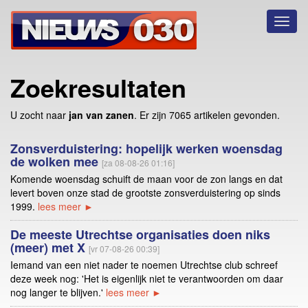
Toggl
naviga
Zoekresultaten
U zocht naar
jan van zanen
. Er zijn 7065 artikelen gevonden.
Zonsverduistering: hopelijk werken woensdag
de wolken mee
[za 08-08-26 01:16]
Komende woensdag schuift de maan voor de zon langs en dat
levert boven onze stad de grootste zonsverduistering op sinds
1999.
lees meer ►
De meeste Utrechtse organisaties doen niks
(meer) met X
[vr 07-08-26 00:39]
Iemand van een niet nader te noemen Utrechtse club schreef
deze week nog: 'Het is eigenlijk niet te verantwoorden om daar
nog langer te blijven.'
lees meer ►