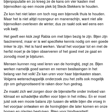
bijenpopulatie en zo kreeg ze de kans om vier kasten met
bijenvolken op een mooie plek bij Steck-Stekkers te houden.
Ze kon het niet laten om toch nog een bijenvolk thuis te houden.
Maar het is niet altijd rozengeur en manenschijn, want niet alle
bijenvolken overleven de winter, dus ze raakt ook wel eens een
volk kwijt.
Het geeft een kick zegt Rabia om met bijen bezig te zijn. Bijen zijn
fascinerend, maar er is wel specifieke kennis nodig om een goede
imker te zijn. Het is hard werken. Vanaf het voorjaar tot en met de
herfst moet je de bijen observeren of het goed met ze gaat en
zonodig moet je bijsturen.
Mensen kunnen nog veel leren van de honingbij, zegt ze. Bijen
werken namelijk goed samen en nemen beslissingen in het
belang van het volk! Ze kan uren voor haar bijenkasten staan.
Volgens wetenschappelijk onderzoek zou het zelfs ook mogelijk
zijn om gehypnotiseerd te raken door hun gedrag.
Ze maakt zich wel zorgen door de bijensterfte onder invloed van
klimaat en schadelijke stoffen voor bijen in het milieu. En er moet
juist ook een mooie balans zijn tussen de wilde bijen die vroeg in
het voorjaar ontwaken en de honingbijen die later komen en onze
bomen en planten bestuiven. Bijen voor biodiversiteit!