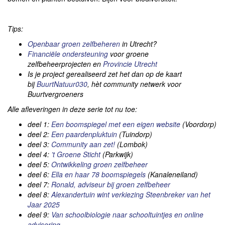
Tips:
Openbaar groen zelfbeheren
in Utrecht?
Financiële ondersteuning
voor groene
zelfbeheerprojecten en
Provincie Utrecht
Is je project gerealiseerd zet het dan op de kaart
bij
BuurtNatuur030
, hèt community netwerk voor
Buurtvergroeners
Alle afleveringen in deze serie tot nu toe:
deel 1:
Een boomspiegel met een eigen website
(Voordorp)
deel 2:
Een paardenpluktuin
(Tuindorp)
deel 3:
Community aan zet!
(Lombok)
deel 4:
’t Groene Sticht
(Parkwijk)
deel 5:
Ontwikkeling groen zelfbeheer
deel 6:
Ella en haar 78 boomspiegels
(Kanaleneiland)
deel 7:
Ronald, adviseur bij groen zelfbeheer
deel 8:
Alexandertuin wint verkiezing Steenbreker van het
Jaar 2025
deel 9:
Van schoolbiologie naar schooltuintjes en online
advisering