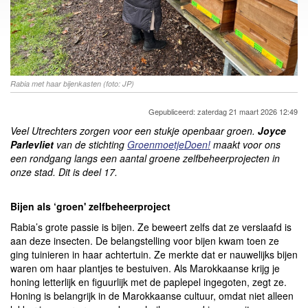
Rabia met haar bijenkasten (foto: JP)
Gepubliceerd: zaterdag 21 maart 2026 12:49
Veel Utrechters zorgen voor een stukje openbaar groen.
Joyce
Parlevliet
van de stichting
GroenmoetjeDoen!
maakt voor ons
een rondgang langs een aantal groene zelfbeheerprojecten in
onze stad. Dit is deel 17.
Bijen als ‘groen' zelfbeheerproject
Rabia’s grote passie is bijen. Ze beweert zelfs dat ze verslaafd is
aan deze insecten. De belangstelling voor bijen kwam toen ze
ging tuinieren in haar achtertuin. Ze merkte dat er nauwelijks bijen
waren om haar plantjes te bestuiven. Als Marokkaanse krijg je
honing letterlijk en figuurlijk met de paplepel ingegoten, zegt ze.
Honing is belangrijk in de Marokkaanse cultuur, omdat niet alleen