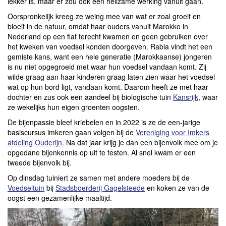
lekker is, maar er zou ook een heilzame werking vanuit gaan.
Oorspronkelijk kreeg ze weing mee van wat er zoal groeit en
bloeit in de natuur, omdat haar ouders vanuit Marokko in
Nederland op een flat terecht kwamen en geen gebruiken over
het kweken van voedsel konden doorgeven. Rabia vindt het een
gemiste kans, want een hele generatie (Marokkaanse) jongeren
is nu niet opgegroeid met waar hun voedsel vandaan komt. Zij
wilde graag aan haar kinderen graag laten zien waar het voedsel
wat op hun bord ligt, vandaan komt. Daarom heeft ze met haar
dochter en zus ook een aandeel bij biologische tuin
Kansrijk
, waar
ze wekelijks hun eigen groenten oogsten.
De bijenpassie bleef kriebelen en in 2022 is ze de een-jarige
basiscursus imkeren gaan volgen bij de
Vereniging voor Imkers
afdeling Ouderijn
. Na dat jaar krijg je dan een bijenvolk mee om je
opgedane bijenkennis op uit te testen. Al snel kwam er een
tweede bijenvolk bij.
Op dinsdag tuiniert ze samen met andere moeders bij de
Voedseltuin
bij
Stadsboerderij Gagelsteede
en koken ze van de
oogst een gezamenlijke maaltijd.