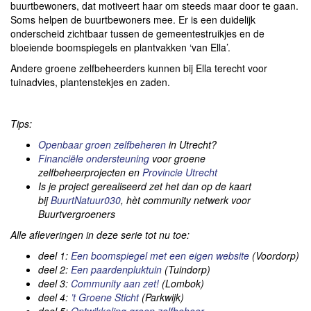
buurtbewoners, dat motiveert haar om steeds maar door te gaan.
Soms helpen de buurtbewoners mee. Er is een duidelijk
onderscheid zichtbaar tussen de gemeentestruikjes en de
bloeiende boomspiegels en plantvakken ‘van Ella’.
Andere groene zelfbeheerders kunnen bij Ella terecht voor
tuinadvies, plantenstekjes en zaden.
Tips:
Openbaar groen zelfbeheren
in Utrecht?
Financiële ondersteuning
voor groene
zelfbeheerprojecten en
Provincie Utrecht
Is je project gerealiseerd zet het dan op de kaart
bij
BuurtNatuur030
, hèt community netwerk voor
Buurtvergroeners
Alle afleveringen in deze serie tot nu toe:
deel 1:
Een boomspiegel met een eigen website
(Voordorp)
deel 2:
Een paardenpluktuin
(Tuindorp)
deel 3:
Community aan zet!
(Lombok)
deel 4:
’t Groene Sticht
(Parkwijk)
deel 5:
Ontwikkeling groen zelfbeheer