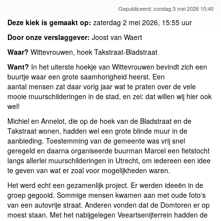
Gepubliceerd: zondag 3 mei 2026 10:40
Deze kiek is gemaakt op:
zaterdag 2 mei 2026, 15:55 uur
Door onze verslaggever:
Joost van Waert
Waar?
Wittevrouwen, hoek Takstraat-Bladstraat
Want?
In het uiterste hoekje van Wittevrouwen bevindt zich een
buurtje waar een grote saamhorigheid heerst. Een
aantal mensen zat daar vorig jaar wat te praten over de vele
mooie muurschilderingen in de stad, en zei: dat willen wij hier ook
wel!
Michiel en Annelot, die op de hoek van de Bladstraat en de
Takstraat wonen, hadden wel een grote blinde muur in de
aanbieding. Toestemming van de gemeente was vrij snel
geregeld en daarna organiseerde buurman Marcel een fietstocht
langs allerlei muurschilderingen in Utrecht, om iedereen een idee
te geven van wat er zoal voor mogelijkheden waren.
Het werd echt een gezamenlijk project. Er werden ideeën in de
groep gegooid. Sommige mensen kwamen aan met oude foto's
van een autovrije straat. Anderen vonden dat de Domtoren er op
moest staan. Met het nabijgelegen Veeartsenijterrein hadden de