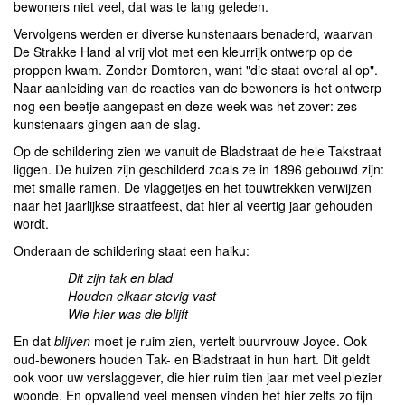
bewoners niet veel, dat was te lang geleden.
Vervolgens werden er diverse kunstenaars benaderd, waarvan
De Strakke Hand al vrij vlot met een kleurrijk ontwerp op de
proppen kwam. Zonder Domtoren, want "die staat overal al op".
Naar aanleiding van de reacties van de bewoners is het ontwerp
nog een beetje aangepast en deze week was het zover: zes
kunstenaars gingen aan de slag.
Op de schildering zien we vanuit de Bladstraat de hele Takstraat
liggen. De huizen zijn geschilderd zoals ze in 1896 gebouwd zijn:
met smalle ramen. De vlaggetjes en het touwtrekken verwijzen
naar het jaarlijkse straatfeest, dat hier al veertig jaar gehouden
wordt.
Onderaan de schildering staat een haiku:
Dit zijn tak en blad
Houden elkaar stevig vast
Wie hier was die blijft
En dat
blijven
moet je ruim zien, vertelt buurvrouw Joyce. Ook
oud-bewoners houden Tak- en Bladstraat in hun hart. Dit geldt
ook voor uw verslaggever, die hier ruim tien jaar met veel plezier
woonde. En opvallend veel mensen vinden het hier zelfs zo fijn