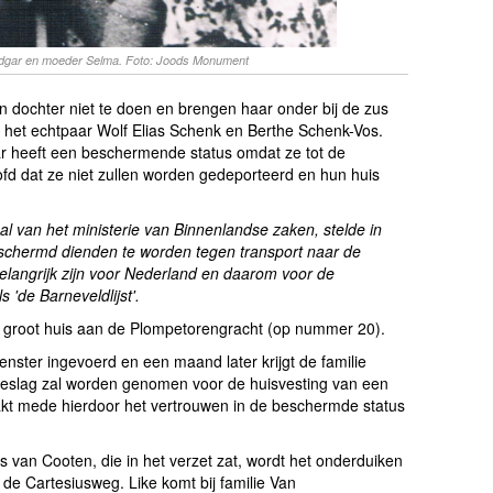
Edgar en moeder Selma. Foto: Joods Monument
n dochter niet te doen en brengen haar onder bij de zus
s het echtpaar Wolf Elias Schenk en Berthe Schenk-Vos.
 heeft een beschermende status omdat ze tot de
ofd dat ze niet zullen worden gedeporteerd en hun huis
al van het ministerie van Binnenlandse zaken, stelde in
beschermd dienden te worden tegen transport naar de
elangrijk zijn voor Nederland en daarom voor de
s 'de Barneveldlijst'.
en groot huis aan de Plompetorengracht (op nummer 20).
nster ingevoerd en een maand later krijgt de familie
 beslag zal worden genomen voor de huisvesting van een
akt mede hierdoor het vertrouwen in de beschermde status
s van Cooten, die in het verzet zat, wordt het onderduiken
de Cartesiusweg. Like komt bij familie Van