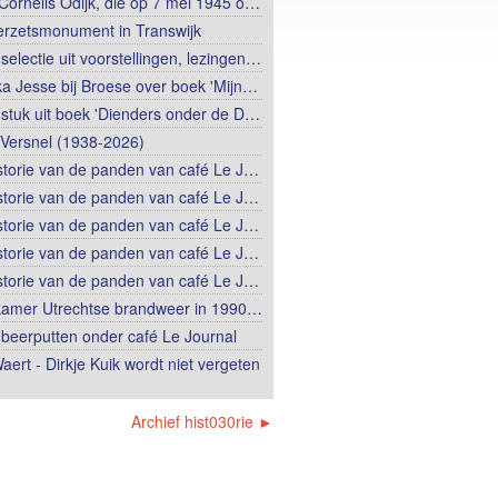
Cornelis Odijk, die op 7 mei 1945 o…
erzetsmonument in Transwijk
selectie uit voorstellingen, lezingen…
ka Jesse bij Broese over boek 'Mijn…
stuk uit boek 'Dienders onder de D…
Versnel (1938-2026)
storie van de panden van café Le J…
storie van de panden van café Le J…
storie van de panden van café Le J…
storie van de panden van café Le J…
storie van de panden van café Le J…
amer Utrechtse brandweer in 1990…
beerputten onder café Le Journal
aert - Dirkje Kuik wordt niet vergeten
Archief hist030rie ►