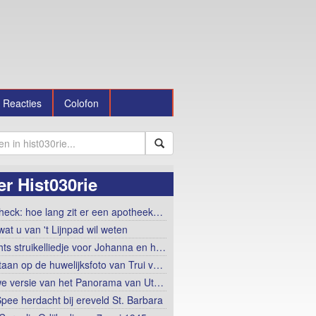
Reacties
Colofon
r Hist030rie
heck: hoe lang zit er een apotheek…
wat u van 't Lijnpad wil weten
hts struikelliedje voor Johanna en h…
taan op de huwelijksfoto van Trui v…
e versie van het Panorama van Ut…
Spee herdacht bij ereveld St. Barbara