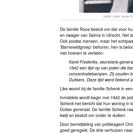
Vader Jules, broer 
De familie Roos besluit om dat voor hu
en zwager van Selma in Utrecht. Het i
Ook joodse mensen, maar het echtpaar
'Barneveldgroep' behoren, hen is belo
niet hoeven te verlaten.
Karel Frederiks, secretaris-genera
1942 een lijst op van joden die 
concentratiekampen. Zij zouden
b
Duitsers.
Deze lijst werd bekend al
Like woont bij de familie Schenk in e
Inmiddels wordt begin mei 1942 de jode
Schenk het bericht dat hun woning in
Duitse generaal. De familie Schenk ra
kwijt en besluit om onder te duiken.
Door bemiddeling van politieagent Chri
goed geregeld. De drie verhuizen naar 