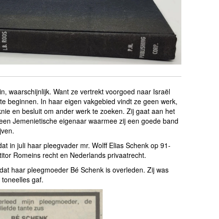
in, waarschijnlijk. Want ze vertrekt voorgoed naar Israël
e beginnen. In haar eigen vakgebied vindt ze geen werk,
knie en besluit om ander werk te zoeken. Zij gaat aan het
an een Jemenietische eigenaar waarmee zij een goede band
jven.
at in juli haar pleegvader mr. Wolff Elias Schenk op 91-
petitor Romeins recht en Nederlands privaatrecht.
dat haar pleegmoeder Bé Schenk is overleden. Zij was
 toneelles gaf.