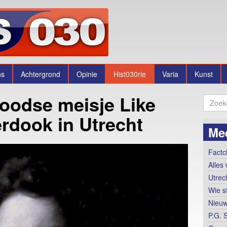
ns
Achtergrond
Opinie
Hist030rie
Varia
Kunst
joodse meisje Like
rdook in Utrecht
Mee
Factc
Alles 
Utrec
Wie s
Nieuw
P.G. 