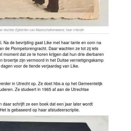
ar dochter Egbertien van Maarschalkerweerd, haar vriendin
aal. Na de bevrijding gaat Like met haar tante en oom na
an de Plompetorengracht. Daar wachten ze tot zij iets
t moment dat ze te horen krijgen dat hun drie dierbaren
n broertje zijn vermoord in het Duitse vernietigingskamp
 dagen voor de tiende verjaardag van Like.
verder in Utrecht op. Ze doet hbs-a op het Gemeentelijk
deren. Ze studeert in 1965 af aan de Utrechtse
 daar schrijft ze een boek dat een jaar later wordt
Het is gebaseerd op haar afstudeerscriptie.