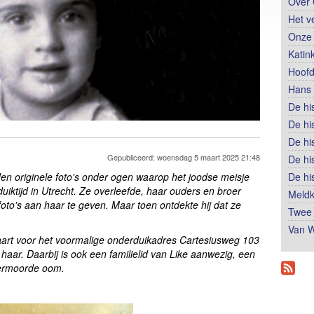
Over 
Het v
Onze 
Katin
Hoofd
Hans 
De hi
De hi
De hi
Gepubliceerd: woensdag 5 maart 2025 21:48
De hi
den originele
foto's onder ogen waarop het joodse meisje
De hi
duiktijd in Utrecht. Ze overleefde, haar ouders en broer
Meldk
foto's aan haar te geven. Maar toen ontdekte hij dat ze
Twee 
Van W
aart voor het voormalige onderduikadres Cartesiusweg 103
haar. Daarbij is ook een familielid van Like aanwezig, een
vermoorde oom.