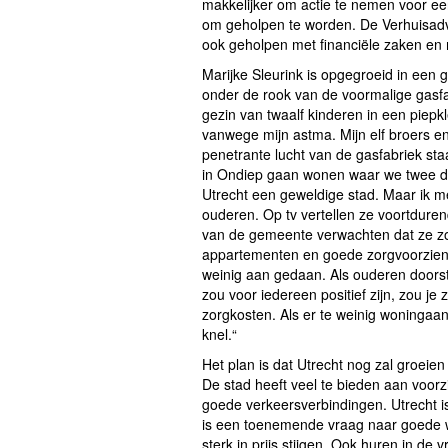
makkelijker om actie te nemen voor een
om geholpen te worden. De Verhuisadvis
ook geholpen met financiële zaken en 
Marijke Sleurink is opgegroeid in een g
onder de rook van de voormalige gas
gezin van twaalf kinderen in een piep
vanwege mijn astma. Mijn elf broers 
penetrante lucht van de gasfabriek staa
in Ondiep gaan wonen waar we twee do
Utrecht een geweldige stad. Maar ik m
ouderen. Op tv vertellen ze voortduren
van de gemeente verwachten dat ze zo
appartementen en goede zorgvoorzieni
weinig aan gedaan. Als ouderen doorst
zou voor iedereen positief zijn, zou j
zorgkosten. Als er te weinig woningaa
knel.“
Het plan is dat Utrecht nog zal groeie
De stad heeft veel te bieden aan voorzie
goede verkeersverbindingen. Utrecht is
is een toenemende vraag naar goede 
sterk in prijs stijgen. Ook huren in de