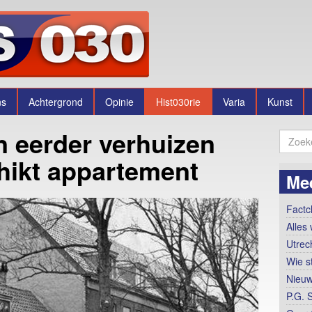
ns
Achtergrond
Opinie
Hist030rie
Varia
Kunst
n eerder verhuizen
hikt appartement
Mee
Factc
Alles 
Utrec
Wie s
Nieuw
P.G. 