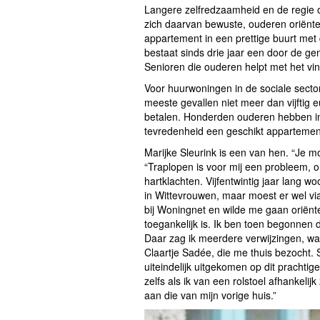
Langere zelfredzaamheid en de regie o
zich daarvan bewuste, ouderen oriënter
appartement in een prettige buurt met d
bestaat sinds drie jaar een door de g
Senioren die ouderen helpt met het vi
Voor huurwoningen in de sociale secto
meeste gevallen niet meer dan vijftig
betalen. Honderden ouderen hebben in
tevredenheid een geschikt appartemen
Marijke Sleurink is een van hen. “Je m
“Traplopen is voor mij een probleem, 
hartklachten. Vijfentwintig jaar lang w
in Wittevrouwen, maar moest er wel via
bij Woningnet en wilde me gaan oriënt
toegankelijk is. Ik ben toen begonnen 
Daar zag ik meerdere verwijzingen, wa
Claartje Sadée, die me thuis bezocht
uiteindelijk uitgekomen op dit prachtig
zelfs als ik van een rolstoel afhankelij
aan die van mijn vorige huis.”