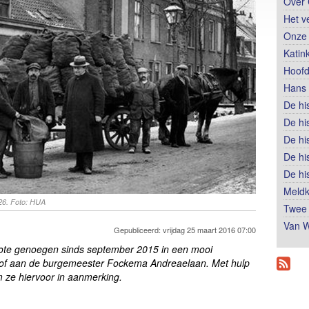
Over 
Het v
Onze 
Katin
Hoofd
Hans 
De hi
De hi
De hi
De hi
De hi
Meldk
26. Foto: HUA
Twee 
Van W
Gepubliceerd: vrijdag 25 maart 2016 07:00
grote genoegen sinds september 2015 in een mooi
hof aan de burgemeester Fockema Andreaelaan. Met hulp
 ze hiervoor in aanmerking.