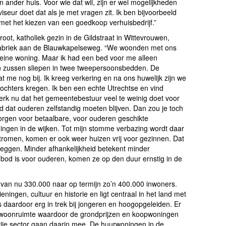
 ander huis. Voor wie dat wil, zijn er wel mogelijkheden
eur doet dat als je met vragen zit. Ik ben bijvoorbeeld
met het kiezen van een goedkoop verhuisbedrijf.”
root, katholiek gezin in de Gildstraat in Wittevrouwen,
fabriek aan de Blauwkapelseweg. “We woonden met ons
kleine woning. Maar ik had een bed voor me alleen
en zussen sliepen in twee tweepersoonsbedden. De
t me nog bij. Ik kreeg verkering en na ons huwelijk zijn we
chters kregen. Ik ben een echte Utrechtse en vind
erk nu dat het gemeentebestuur veel te weinig doet voor
d dat ouderen zelfstandig moeten blijven. Dan zou je toch
rgen voor betaalbare, voor ouderen geschikte
ngen in de wijken. Tot mijn stomme verbazing wordt daar
romen, komen er ook weer huizen vrij voor gezinnen. Dat
e zeggen. Minder afhankelijkheid betekent minder
nbod is voor ouderen, komen ze op den duur ernstig in de
n van nu 330.000 naar op termijn zo’n 400.000 inwoners.
ningen, cultuur en historie en ligt centraal in het land met
 daardoor erg in trek bij jongeren en hoogopgeleiden. Er
woonruimte waardoor de grondprijzen en koopwoningen
 vrije sector gaan daarin mee. De huurwoningen in de