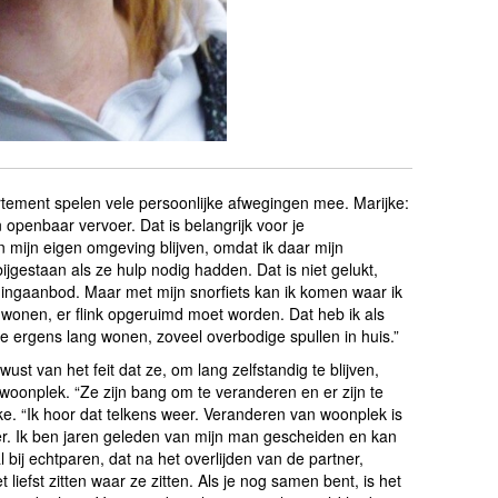
rtement spelen vele persoonlijke afwegingen mee. Marijke:
 openbaar vervoer. Dat is belangrijk voor je
 in mijn eigen omgeving blijven, omdat ik daar mijn
jgestaan als ze hulp nodig hadden. Dat is niet gelukt,
ingaanbod. Maar met mijn snorfiets kan ik komen waar ik
at wonen, er flink opgeruimd moet worden. Dat heb ik als
e ergens lang wonen, zoveel overbodige spullen in huis.”
ust van het feit dat ze, om lang zelfstandig te blijven,
woonplek. “Ze zijn bang om te veranderen en er zijn te
ke. “Ik hoor dat telkens weer. Veranderen van woonplek is
er. Ik ben jaren geleden van mijn man gescheiden en kan
 bij echtparen, dat na het overlijden van de partner,
 liefst zitten waar ze zitten. Als je nog samen bent, is het