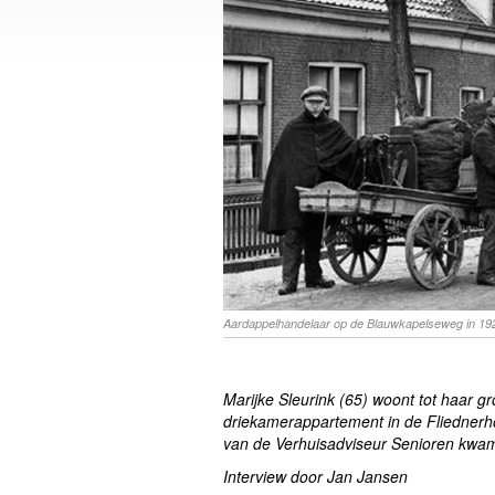
Aardappelhandelaar op de Blauwkapelseweg in 19
Marijke Sleurink (65) woont tot haar 
driekamerappartement in de Fliedner
van de Verhuisadviseur Senioren kwam
Interview door Jan Jansen