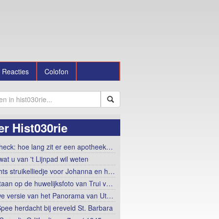
Reacties
Colofon
r Hist030rie
heck: hoe lang zit er een apotheek…
wat u van 't Lijnpad wil weten
hts struikelliedje voor Johanna en h…
taan op de huwelijksfoto van Trui v…
e versie van het Panorama van Ut…
Spee herdacht bij ereveld St. Barbara