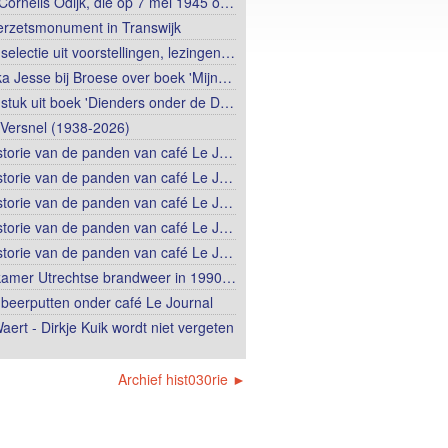
Cornelis Odijk, die op 7 mei 1945 o…
erzetsmonument in Transwijk
selectie uit voorstellingen, lezingen…
ka Jesse bij Broese over boek 'Mijn…
stuk uit boek 'Dienders onder de D…
Versnel (1938-2026)
storie van de panden van café Le J…
storie van de panden van café Le J…
storie van de panden van café Le J…
storie van de panden van café Le J…
storie van de panden van café Le J…
amer Utrechtse brandweer in 1990…
beerputten onder café Le Journal
aert - Dirkje Kuik wordt niet vergeten
Archief hist030rie ►