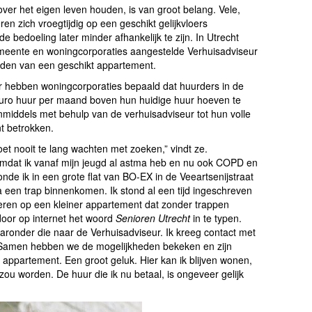
ver het eigen leven houden, is van groot belang. Vele,
en zich vroegtijdig op een geschikt gelijkvloers
e bedoeling later minder afhankelijk te zijn. In Utrecht
emeente en woningcorporaties aangestelde Verhuisadviseur
nden van een geschikt appartement.
r hebben woningcorporaties bepaald dat huurders in de
 euro huur per maand boven hun huidige huur hoeven te
middels met behulp van de verhuisadviseur tot hun volle
t betrokken.
oet nooit te lang wachten met zoeken,” vindt ze.
omdat ik vanaf mijn jeugd al astma heb en nu ook COPD en
oonde ik in een grote flat van BO-EX in de Veeartsenijstraat
 een trap binnenkomen. Ik stond al een tijd ingeschreven
eren op een kleiner appartement dat zonder trappen
door op internet het woord
Senioren
Utrecht
in te typen.
aronder die naar de Verhuisadviseur. Ik kreeg contact met
. Samen hebben we de mogelijkheden bekeken en zijn
e appartement. Een groot geluk. Hier kan ik blijven wonen,
k zou worden. De huur die ik nu betaal, is ongeveer gelijk