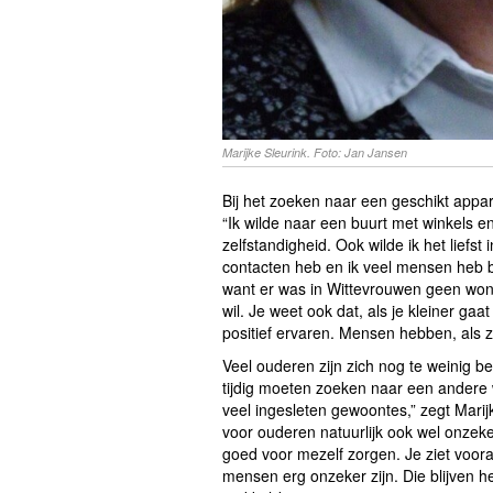
Marijke Sleurink. Foto: Jan Jansen
Bij het zoeken naar een geschikt appa
“Ik wilde naar een buurt met winkels en
zelfstandigheid. Ook wilde ik het liefst
contacten heb en ik veel mensen heb bi
want er was in Wittevrouwen geen won
wil. Je weet ook dat, als je kleiner ga
positief ervaren. Mensen hebben, als z
Veel ouderen zijn zich nog te weinig bew
tijdig moeten zoeken naar een andere 
veel ingesleten gewoontes,” zegt Marij
voor ouderen natuurlijk ook wel onzek
goed voor mezelf zorgen. Je ziet vooral
mensen erg onzeker zijn. Die blijven het