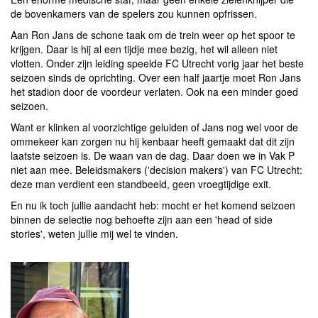
de bovenkamers van de spelers zou kunnen opfrissen.
Aan Ron Jans de schone taak om de trein weer op het spoor te
krijgen. Daar is hij al een tijdje mee bezig, het wil alleen niet
vlotten. Onder zijn leiding speelde FC Utrecht vorig jaar het beste
seizoen sinds de oprichting. Over een half jaartje moet Ron Jans
het stadion door de voordeur verlaten. Ook na een minder goed
seizoen.
Want er klinken al voorzichtige geluiden of Jans nog wel voor de
ommekeer kan zorgen nu hij kenbaar heeft gemaakt dat dit zijn
laatste seizoen is. De waan van de dag. Daar doen we in Vak P
niet aan mee. Beleidsmakers ('decision makers') van FC Utrecht:
deze man verdient een standbeeld, geen vroegtijdige exit.
En nu ik toch jullie aandacht heb: mocht er het komend seizoen
binnen de selectie nog behoefte zijn aan een 'head of side
stories', weten jullie mij wel te vinden.