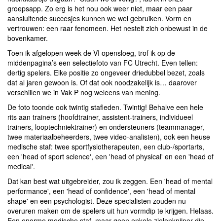
groepsapp. Zo erg is het nou ook weer niet, maar een paar
aansluitende succesjes kunnen we wel gebruiken. Vorm en
vertrouwen: een raar fenomeen. Het nestelt zich onbewust in de
bovenkamer.
Toen ik afgelopen week de VI opensloeg, trof ik op de
middenpagina’s een selectiefoto van FC Utrecht. Even tellen:
dertig spelers. Elke positie zo ongeveer driedubbel bezet, zoals
dat al jaren gewoon is. Of dat ook noodzakelijk is… daarover
verschillen we in Vak P nog weleens van mening.
De foto toonde ook twintig stafleden. Twintig! Behalve een hele
rits aan trainers (hoofdtrainer, assistent-trainers, individueel
trainers, looptechniektrainer) en ondersteuners (teammanager,
twee materiaalbeheerders, twee video-analisten), ook een heuse
medische staf: twee sportfysiotherapeuten, een club-/sportarts,
een 'head of sport science', een 'head of physical' en een 'head of
medical'.
Dat kan best wat uitgebreider, zou ik zeggen. Een 'head of mental
performance', een 'head of confidence', een 'head of mental
shape' en een psychologist. Deze specialisten zouden nu
overuren maken om de spelers uit hun vormdip te krijgen. Helaas.
Een enorme medische staf, maar geen enkele zielenknijper die