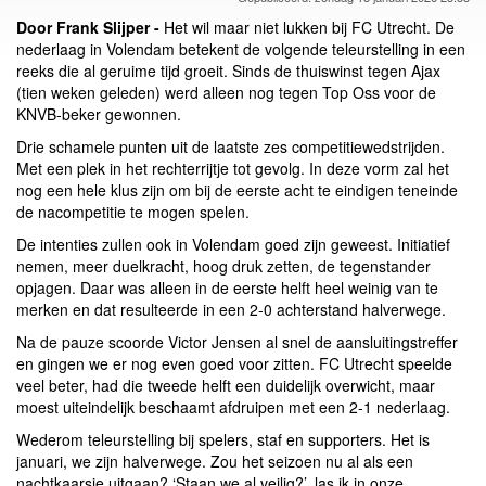
Door Frank Slijper -
Het wil maar niet lukken bij FC Utrecht. De
nederlaag in Volendam betekent de volgende teleurstelling in een
reeks die al geruime tijd groeit. Sinds de thuiswinst tegen Ajax
(tien weken geleden) werd alleen nog tegen Top Oss voor de
KNVB-beker gewonnen.
Drie schamele punten uit de laatste zes competitiewedstrijden.
Met een plek in het rechterrijtje tot gevolg. In deze vorm zal het
nog een hele klus zijn om bij de eerste acht te eindigen teneinde
de nacompetitie te mogen spelen.
De intenties zullen ook in Volendam goed zijn geweest. Initiatief
nemen, meer duelkracht, hoog druk zetten, de tegenstander
opjagen. Daar was alleen in de eerste helft heel weinig van te
merken en dat resulteerde in een 2-0 achterstand halverwege.
Na de pauze scoorde Victor Jensen al snel de aansluitingstreffer
en gingen we er nog even goed voor zitten. FC Utrecht speelde
veel beter, had die tweede helft een duidelijk overwicht, maar
moest uiteindelijk beschaamt afdruipen met een 2-1 nederlaag.
Wederom teleurstelling bij spelers, staf en supporters. Het is
januari, we zijn halverwege. Zou het seizoen nu al als een
nachtkaarsje uitgaan? ‘Staan we al veilig?’, las ik in onze