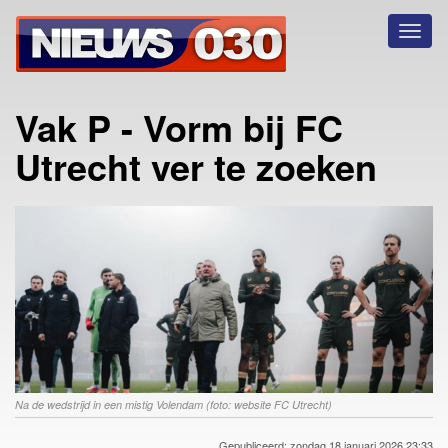
Toggl
naviga
Vak P - Vorm bij FC
Utrecht ver te zoeken
Na de wedstrijd in een mistig Volendam (foto: website FC Utrecht)
Gepubliceerd: zondag 18 januari 2026 23:33