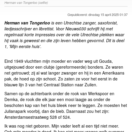
Herman van Tongerloo (selfie)
Gepubliceerd: dinsdag 15 april 2025 01:37
Herman van Tongerloo
is een Utrechtse zanger, saxofonist,
liedjesschrijver en librettist. Voor Nieuws030 schrijft hij met
regelmaat korte impressies over de vele Utrechtse plekken waar
hij vaak is geweest en die zijn leven hebben gevormd.
Dit is deel
1, 'Mijn eerste huis'.
Eind 1949 vluchtten mijn moeder en vader weg uit Gouda,
uitgejouwd door een clubje (gereformeerde) bonders. Ze waren
net getrouwd; zij al wat langer zwanger en hij in een Amerikaans
pak, de hoed op zijn schoot. Zo zaten ze voor het eerst in de
blauwe lijn 3 van het Centraal Station naar Zuilen.
Samen op de achterbank onder de rook van Werkspoor en
Demka, de rook die elk jaar een mooi laagje as onder de
beschoten kap van het huis bleek neer te leggen. Ze moesten het
Julianapark voorbij, dan de bieb. Daarnaast zou het zijn:
Amsterdamsestraatweg 528 of 524.
Ik was nog niet geboren. Mijn vader leeft al een tijd niet meer.
Ook mijn moeder is dood. Ik kan niet meer vragen welk nummer