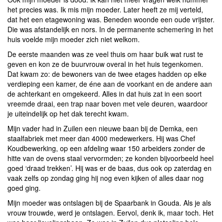
het precies was. Ik mis mijn moeder. Later heeft ze mij verteld,
dat het een etagewoning was. Beneden woonde een oude vrijster.
Die was afstandelijk en nors. In de permanente schemering in het
huis voelde mijn moeder zich niet welkom.
De eerste maanden was ze veel thuis om haar buik wat rust te
geven en kon ze de buurvrouw overal in het huis tegenkomen.
Dat kwam zo: de bewoners van de twee etages hadden op elke
verdieping een kamer, de éne aan de voorkant en de andere aan
de achterkant en omgekeerd. Alles in dat huis zat in een soort
vreemde draai, een trap naar boven met vele deuren, waardoor
je uiteindelijk op het dak terecht kwam.
Mijn vader had in Zuilen een nieuwe baan bij de Demka, een
staalfabriek met meer dan 4000 medewerkers. Hij was Chef
Koudbewerking, op een afdeling waar 150 arbeiders zonder de
hitte van de ovens staal vervormden; ze konden bijvoorbeeld heel
goed ‘draad trekken’. Hij was er de baas, dus ook op zaterdag en
vaak zelfs op zondag ging hij nog even kijken of alles daar nog
goed ging.
Mijn moeder was ontslagen bij de Spaarbank in Gouda. Als je als
vrouw trouwde, werd je ontslagen. Eervol, denk ik, maar toch. Het