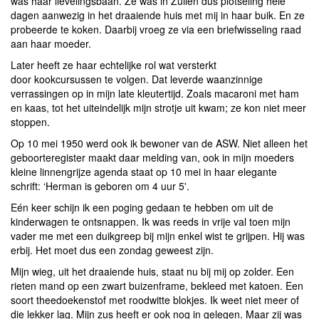
was haar lievelingsbaan. Ze was in Zuilen dus plotseling hele
dagen aanwezig in het draaiende huis met mij in haar buik. En ze
probeerde te koken. Daarbij vroeg ze via een briefwisseling raad
aan haar moeder.
Later heeft ze haar echtelijke rol wat versterkt
door kookcursussen te volgen. Dat leverde waanzinnige
verrassingen op in mijn late kleutertijd. Zoals macaroni met ham
en kaas, tot het uiteindelijk mijn strotje uit kwam; ze kon niet meer
stoppen.
Op 10 mei 1950 werd ook ik bewoner van de ASW. Niet alleen het
geboorteregister maakt daar melding van, ook in mijn moeders
kleine linnengrijze agenda staat op 10 mei in haar elegante
schrift: ‘Herman is geboren om 4 uur 5'.
Eén keer schijn ik een poging gedaan te hebben om uit de
kinderwagen te ontsnappen. Ik was reeds in vrije val toen mijn
vader me met een duikgreep bij mijn enkel wist te grijpen. Hij was
erbij. Het moet dus een zondag geweest zijn.
Mijn wieg, uit het draaiende huis, staat nu bij mij op zolder. Een
rieten mand op een zwart buizenframe, bekleed met katoen. Een
soort theedoekenstof met roodwitte blokjes. Ik weet niet meer of
die lekker lag. Mijn zus heeft er ook nog in gelegen. Maar zij was