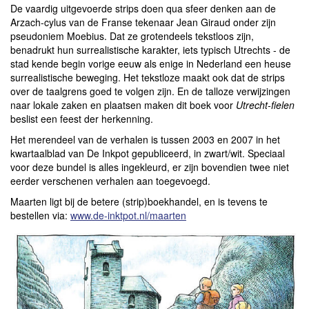
De vaardig uitgevoerde strips doen qua sfeer denken aan de
Arzach-cylus van de Franse tekenaar Jean Giraud onder zijn
pseudoniem Moebius. Dat ze grotendeels tekstloos zijn,
benadrukt hun surrealistische karakter, iets typisch Utrechts - de
stad kende begin vorige eeuw als enige in Nederland een heuse
surrealistische beweging. Het tekstloze maakt ook dat de strips
over de taalgrens goed te volgen zijn. En de talloze verwijzingen
naar lokale zaken en plaatsen maken dit boek voor
Utrecht-fielen
beslist een feest der herkenning.
Het merendeel van de verhalen is tussen 2003 en 2007 in het
kwartaalblad van De Inkpot gepubliceerd, in zwart/wit. Speciaal
voor deze bundel is alles ingekleurd, er zijn bovendien twee niet
eerder verschenen verhalen aan toegevoegd.
Maarten ligt bij de betere (strip)boekhandel, en is tevens te
bestellen via:
www.de-inktpot.nl/maarten