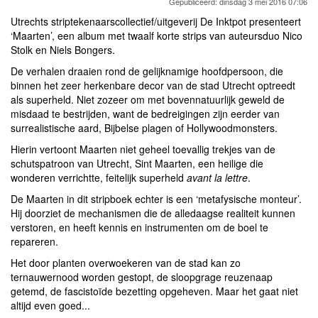
Gepubliceerd: dinsdag 3 mei 2016 07:06
Utrechts striptekenaarscollectief/uitgeverij De Inktpot presenteert
‘Maarten’, een album met twaalf korte strips van auteursduo Nico
Stolk en Niels Bongers.
De verhalen draaien rond de gelijknamige hoofdpersoon, die
binnen het zeer herkenbare decor van de stad Utrecht optreedt
als superheld. Niet zozeer om met bovennatuurlijk geweld de
misdaad te bestrijden, want de bedreigingen zijn eerder van
surrealistische aard, Bijbelse plagen of Hollywoodmonsters.
Hierin vertoont Maarten niet geheel toevallig trekjes van de
schutspatroon van Utrecht, Sint Maarten, een heilige die
wonderen verrichtte, feitelijk superheld
avant la lettre
.
De Maarten in dit stripboek echter is een ‘metafysische monteur’.
Hij doorziet de mechanismen die de alledaagse realiteit kunnen
verstoren, en heeft kennis en instrumenten om de boel te
repareren.
Het door planten overwoekeren van de stad kan zo
ternauwernood worden gestopt, de sloopgrage reuzenaap
getemd, de fascistoïde bezetting opgeheven. Maar het gaat niet
altijd even goed...