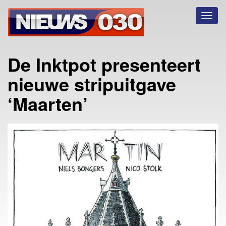
Toggl
naviga
De Inktpot presenteert
nieuwe stripuitgave
‘Maarten’