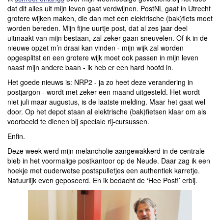
dat dit alles uit mijn leven gaat verdwijnen. PostNL gaat in Utrecht
grotere wijken maken, die dan met een elektrische (bak)fiets moet
worden bereden. Mijn fijne uurtje post, dat al zes jaar deel
uitmaakt van mijn bestaan, zal zeker gaan sneuvelen. Of ik in de
nieuwe opzet m’n draai kan vinden - mijn wijk zal worden
opgesplitst en een grotere wijk moet ook passen in mijn leven
naast mijn andere baan - ik heb er een hard hoofd in.
Het goede nieuws is: NRP2 - ja zo heet deze verandering in
postjargon - wordt met zeker een maand uitgesteld. Het wordt
niet juli maar augustus, is de laatste melding. Maar het gaat wel
door. Op het depot staan al elektrische (bak)fietsen klaar om als
voorbeeld te dienen bij speciale rij-cursussen.
Enfin.
Deze week werd mijn melancholie aangewakkerd in de centrale
bieb in het voormalige postkantoor op de Neude. Daar zag ik een
hoekje met ouderwetse postspulletjes een authentiek karretje.
Natuurlijk even geposeerd. En ik bedacht de ‘Hee Post!’ erbij.