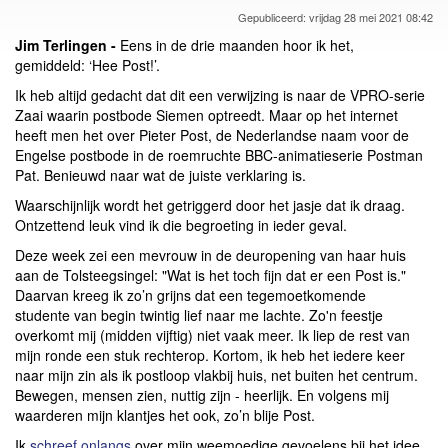
Gepubliceerd: vrijdag 28 mei 2021 08:42
Jim Terlingen -
Eens in de drie maanden hoor ik het,
gemiddeld: ‘Hee Post!’.
Ik heb altijd gedacht dat dit een verwijzing is naar de VPRO-serie
Zaai waarin postbode Siemen optreedt. Maar op het internet
heeft men het over Pieter Post, de Nederlandse naam voor de
Engelse postbode in de roemruchte BBC-animatieserie Postman
Pat. Benieuwd naar wat de juiste verklaring is.
Waarschijnlijk wordt het getriggerd door het jasje dat ik draag.
Ontzettend leuk vind ik die begroeting in ieder geval.
Deze week zei een mevrouw in de deuropening van haar huis
aan de Tolsteegsingel: "Wat is het toch fijn dat er een Post is."
Daarvan kreeg ik zo’n grijns dat een tegemoetkomende
studente van begin twintig lief naar me lachte. Zo'n feestje
overkomt mij (midden vijftig) niet vaak meer. Ik liep de rest van
mijn ronde een stuk rechterop. Kortom, ik heb het iedere keer
naar mijn zin als ik postloop vlakbij huis, net buiten het centrum.
Bewegen, mensen zien, nuttig zijn - heerlijk. En volgens mij
waarderen mijn klantjes het ook, zo’n blije Post.
Ik
schreef onlangs
over mijn weemoedige gevoelens bij het idee