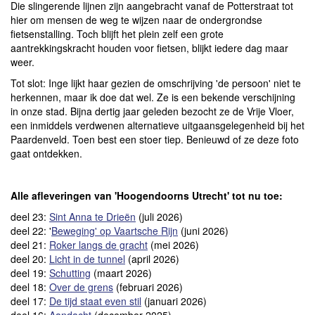
Die slingerende lijnen zijn aangebracht vanaf de Potterstraat tot
hier om mensen de weg te wijzen naar de ondergrondse
fietsenstalling. Toch blijft het plein zelf een grote
aantrekkingskracht houden voor fietsen, blijkt iedere dag maar
weer.
Tot slot: Inge lijkt haar gezien de omschrijving 'de persoon' niet te
herkennen, maar ik doe dat wel. Ze is een bekende verschijning
in onze stad. Bijna dertig jaar geleden bezocht ze de Vrije Vloer,
een inmiddels verdwenen alternatieve uitgaansgelegenheid bij het
Paardenveld. Toen best een stoer tiep. Benieuwd of ze deze foto
gaat ontdekken.
Alle afleveringen van 'Hoogendoorns Utrecht' tot nu toe:
deel 23:
Sint Anna te Drieën
(juli 2026)
deel 22: '
Beweging' op Vaartsche Rijn
(juni 2026)
deel 21:
Roker langs de gracht
(mei 2026)
deel 20:
Licht in de tunnel
(april 2026)
deel 19:
Schutting
(maart 2026)
deel 18:
Over de grens
(februari 2026)
deel 17:
De tijd staat even stil
(januari 2026)