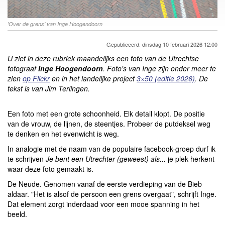
'Over de grens' van Inge Hoogendoorn
Gepubliceerd: dinsdag 10 februari 2026 12:00
U ziet in deze rubriek maandelijks een foto van de Utrechtse
fotograaf
Inge Hoogendoorn
. Foto's van Inge zijn onder meer te
zien
op Flickr
en in het
landelijke project
3×50 (editie 2026)
.
De
tekst is van Jim Terlingen.
Een foto met een grote schoonheid. Elk detail klopt. De positie
van de vrouw, de lijnen, de steentjes. Probeer de putdeksel weg
te denken en het evenwicht is weg.
In analogie met de naam van de populaire facebook-groep durf ik
te schrijven
Je bent een Utrechter (geweest) als...
je plek herkent
waar deze foto gemaakt is.
De Neude. Genomen vanaf de eerste verdieping van de Bieb
aldaar. "Het is alsof de persoon een grens overgaat", schrijft Inge.
Dat element zorgt inderdaad voor een mooe spanning in het
beeld.