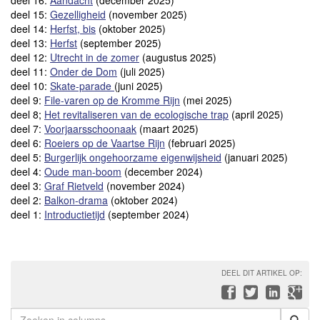
deel 16:
Aandacht
(december 2025)
deel 15:
Gezelligheid
(november 2025)
deel 14:
Herfst, bis
(oktober 2025)
deel 13:
Herfst
(september 2025)
deel 12:
Utrecht in de zomer
(augustus 2025)
deel 11:
Onder de Dom
(juli 2025)
deel 10:
Skate-parade
(juni 2025)
deel 9:
File-varen op de Kromme Rijn
(mei 2025)
deel 8;
Het revitaliseren van de ecologische trap
(april 2025)
deel 7:
Voorjaarsschoonaak
(maart 2025)
deel 6:
Roeiers op de Vaartse Rijn
(februari 2025)
deel 5:
Burgerlijk ongehoorzame eigenwijsheid
(januari 2025)
deel 4:
Oude man-boom
(december 2024)
deel 3:
Graf Rietveld
(november 2024)
deel 2:
Balkon-drama
(oktober 2024)
deel 1:
Introductietijd
(september 2024)
DEEL DIT ARTIKEL OP: