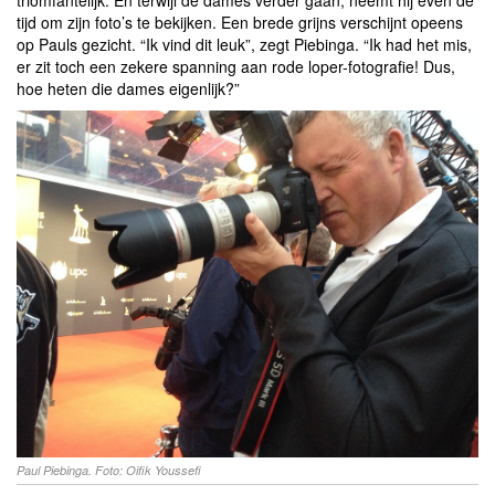
triomfantelijk. En terwijl de dames verder gaan, neemt hij even de
tijd om zijn foto’s te bekijken. Een brede grijns verschijnt opeens
op Pauls gezicht. “Ik vind dit leuk”, zegt Piebinga. “Ik had het mis,
er zit toch een zekere spanning aan rode loper-fotografie! Dus,
hoe heten die dames eigenlijk?”
Paul Piebinga. Foto: Oifik Youssefi