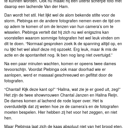
te kunnen worden. Ook nu maakt hij een uiterst scherpe foto met
daarop een lachende Van der Ham.
Dan wordt het stil. Het lijkt wel de alom bekende stilte voor de
storm. Piebinga en de andere fotografen nemen even de tijd om
op adem te komen of om de lenzen van hun camera’s om te
wisselen. Piebinga vertelt dat hij zich nu wel enigszins kan
voorstellen waarom sommige fotografen het wel leuk vinden om
dit te doen. “Normaal gesproken zoek ik de spanning altijd op, en
nu lijkt het wel alsof deze mij opzoekt. Erg leuk, maar ik mis de
actie en de spontaniteit nog. Ik ben nog lang niet overtuigd.”
Na een paar minuten wachten, komen er opeens twee dames
tevoorschijn. Voordat Piebinga ook maar doorhad wie er
aanlopen, werd er massaal geschreeuwd en geflitst door de
fotografen.
“Chantal! Kijk deze kant op!” “Halina, wat zie je er goed uit, zeg!”
Het zijn de twee showvrouwen Chantal Janzen en Halina Reijn.
De dames komen al lachend de rode loper over. Het is
overduidelijk dat zij weten hoe ze de camera’s en de fotografen
moeten bespelen. Hier hebben zij het voor het zeggen, en niet
hen.
Maar Piebinga laat zich de kaas absoluut niet van het brood eten.