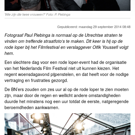
'Wie zijn die twee vrouwen?' Foto: P. Piebinga
Gepubliceerd: maandag 29 september 2014 08:48
Fotograaf Paul Piebinga is normaal op de Utrechtse straten te
vinden om treffende straatfoto's te maken. Dit keer is hij op de
rode loper bij het Filmfestival en verslaggever Oifik Youssefi volgt
hem.
Een slechtere dag voor een rode loper-event had de organisatie
van het Nederlands Film Festival niet uit kunnen kiezen. Het
regent woensdagavond pijpenstelen, en dat heeft voor de nodige
vertraging en frustraties gezorgd.
De BN’ers zouden om zes uur al op de rode loper te zien moeten
zijn, maar door de regen en wellicht andere omstandigheden
duurde het minstens nog een uur totdat de eerste, natgeregende
beroemdheden aankwamen.