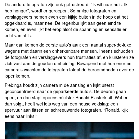
De andere fotografen zijn ook gefrustreerd. “Ik wil naar huis. Ik
heb honger”, wordt er geroepen. Sommige fotografen en
verslaggevers nemen even een kijkje buiten in de hoop dat het
opgeklaard is, maar nee. De regenbui lijkt aan geen eind te
komen, en even lijkt het erop alsof de spanning en sensatie er
echt van af is.
Maar dan komen de eerste auto’s aan: een aantal super-de-luxe
wagens met daarin een onherkenbare mensen. Ineens schudden
de fotografen en verslaggevers hun frustraties af, en kluisteren ze
zich vast aan de gouden omheining. Bewapend met hun enorme
camera’s wachten de fotografen totdat de beroemdheden over de
loper komen.
Piebinga houdt zijn camera in de aanslag en kijkt uiterst
geconcentreerd naar de geparkeerde auto’s. De deuren gaan
open, en dan stapt opeens minister Ronald Plasterk uit. Wat er
dan volgt, heeft wel iets weg van een heuse veldslag: een
spervuur aan flitsen en schreeuwende fotografen. “Ronald, kijk
eens naar links!”