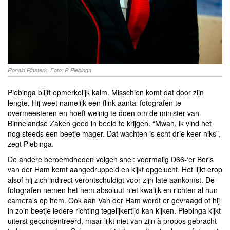
Ronald Plasterk. Foto: P. Piebinga
Piebinga blijft opmerkelijk kalm. Misschien komt dat door zijn
lengte. Hij weet namelijk een flink aantal fotografen te
overmeesteren en hoeft weinig te doen om de minister van
Binnelandse Zaken goed in beeld te krijgen. “Mwah, ik vind het
nog steeds een beetje mager. Dat wachten is echt drie keer niks”,
zegt Piebinga.
De andere beroemdheden volgen snel: voormalig D66-‘er Boris
van der Ham komt aangedruppeld en kijkt opgelucht. Het lijkt erop
alsof hij zich indirect verontschuldigt voor zijn late aankomst. De
fotografen nemen het hem absoluut niet kwalijk en richten al hun
camera’s op hem. Ook aan Van der Ham wordt er gevraagd of hij
in zo’n beetje iedere richting tegelijkertijd kan kijken. Piebinga kijkt
uiterst geconcentreerd, maar lijkt niet van zijn à propos gebracht