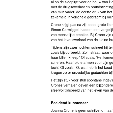
al op de slooplijst voor de bouw van H
met de drugsoverlast en brandstichtin
van mijn vader, de eerste druk van het
zekerheid in veiligheid gebracht bij mi
Crone krijgt pas na zijn dood grote li
Simon Carmiggelt hadden een vergelijkb
van menselijke emoties. Bij Crone zijn 
van het levensverhaal van de kleine bu
Tijdens zijn zwerftochten schreef hij t
zoals bijvoorbeeld: ‘Zo’n straat, waar de
haar billen kneep.’ Of zoals: ‘Het kamer
scheren. Haar blote armen voor zijn ge
toch’. Of zoals: ‘O, wat heb ik het koud
kregen ze er onzedelijke gedachten bij
Het zijn stuk voor stuk spontane ingev
Crones verhalen geven een bijzondere i
sfeervol tijdsbeeld van het lev
Beeldend kunstenaar
Joanna Crone is geen schrijvend maar