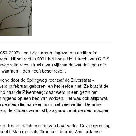
950-2007) heeft zich enorm ingezet om de literaire
agen. Hij schreef in 2001 het boek ‘Het Utrecht van C.C.S.
auwgezette reconstructie van vijf van de wandelingen die
ijn waarnemingen heeft beschreven.
rone door de Springweg rechtsaf de Zilverstaat -
werd in februari geboren, en het leefde niet. Ze bracht de
end naar de Zilversteeg; daar werd in een gezin het
hijgend op een bed van vodden. Het was ook altijd wat,
 de steun liet aan een man niet veel vertier. De arme
en; de kinders waren stil, zo gauw ze bij de deur stappen
 en literaire nalatenschap van haar vader. Deze erkenning
t beeld ‘Man met schuiftrompet’ door de Amsterdamse