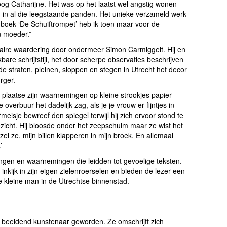
oog Catharijne. Het was op het laatst wel angstig wonen
g in al die leegstaande panden. Het unieke verzameld werk
 boek ‘De Schuiftrompet’ heb ik toen maar voor de
jn moeder.”
teraire waardering door ondermeer Simon Carmiggelt. Hij en
are schrijfstijl, het door scherpe observaties beschrijven
de straten, pleinen, sloppen en stegen in Utrecht het decor
rger.
er plaatse zijn waarnemingen op kleine strookjes papier
 overbuur het dadelijk zag, als je je vrouw er fijntjes in
meisje bewreef den spiegel terwijl hij zich ervoor stond te
zicht. Hij bloosde onder het zeepschuim maar ze wist het
 zei ze, mijn billen klapperen in mijn broek. En allemaal
.’
ingen en waarnemingen die leidden tot gevoelige teksten.
nkijk in zijn eigen zielenroerselen en bieden de lezer een
en van de kleine man in de Utrechtse binnenstad.
 beeldend kunstenaar geworden. Ze omschrijft zich