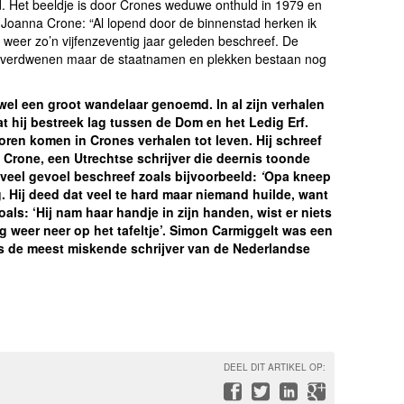
. Het beeldje is door Crones weduwe onthuld in 1979 en
. Joanna Crone: “Al lopend door de binnenstad herken ik
l weer zo’n vijfenzeventig jaar geleden beschreef. De
heel verdwenen maar de staatnamen en plekken bestaan nog
el een groot wandelaar genoemd. In al zijn verhalen
t hij bestreek lag tussen de Dom en het Ledig Erf.
horen komen in Crones verhalen tot leven. Hij schreef
. Crone, een Utrechtse schrijver die deernis toonde
 veel gevoel beschreef zoals bijvoorbeeld:
‘
Opa kneep
g. Hij deed dat veel te hard maar niemand huilde, want
zoals: ‘Hij nam haar handje in zijn handen, wist er niets
g weer neer op het tafeltje’. Simon Carmiggelt was een
 de meest miskende schrijver van de Nederlandse
DEEL DIT ARTIKEL OP: