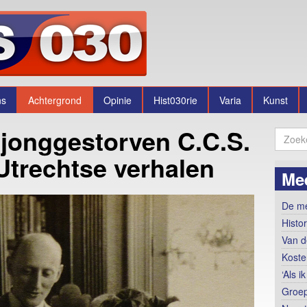
ns
Achtergrond
Opinie
Hist030rie
Varia
Kunst
 jonggestorven C.C.S.
Utrechtse verhalen
Me
De me
Histo
Van d
Koste
‘Als 
Groep