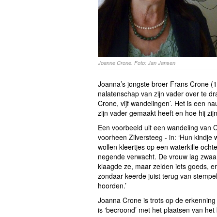
Joanne Crone. Foto: Jan Jansen
Joanna’s jongste broer Frans Crone (1
nalatenschap van zijn vader over te dr
Crone, vijf wandelingen’. Het is een n
zijn vader gemaakt heeft en hoe hij z
Een voorbeeld uit een wandeling van C
voorheen Zilversteeg - in: ‘Hun kindje 
wollen kleertjes op een waterkille ocht
negende verwacht. De vrouw lag zwaar 
klaagde ze, maar zelden iets goeds, en
zondaar keerde juist terug van stempel
hoorden.’
Joanna Crone is trots op de erkenning
is ‘becroond’ met het plaatsen van he