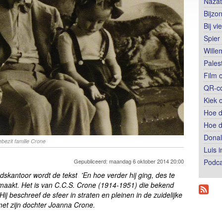
Nazat
Bijzo
Bij vi
Spier
Wille
Palest
Film 
QR-co
Kiek 
Hoe d
Hoe d
Donal
bezit familie Crone
Luis 
Podca
Gepubliceerd: maandag 6 oktober 2014 20:00
dskantoor wordt de tekst 'En hoe verder hij ging, des te
emaakt. Het is van C.C.S. Crone (1914-1951) die bekend
Hij beschreef de sfeer in straten en pleinen in de zuidelijke
et zijn dochter Joanna Crone.