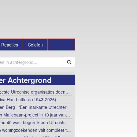
Reacties
Colofon
er Achtergrond
este Utrechtse organisaties doen…
rica Han Lettinck (1943-2026)
en Berg - 'Een markante Utrechter'
n Maliebaan-project in 10 jaar van…
ik nu 40 was, begon ik een Utrechts…
 woningzoekenden valt compleet t…