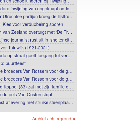
en en schoolkinderen bij inwijding…
ndere inwijding van opgeknapt oorlo…
er Utrechtse partijen kreeg de lijsttre…
 - Kies voor verdubbeling sporen
m van Zeeland overtuigt met 'De Tr…
ijnse journalist rust uit in ‘shelter cit…
over Tuinwijk (1921-2021)
de op straat geeft toegang tot ver…
op: buurtfeest
e broeders Van Rossem voor de g…
e broeders Van Rossem voor de g…
d Koppel (83) zat met zijn familie o…
in de pels Van Oosten stopt
st-aflevering met struikelsteenplaa…
Archief achtergrond ►