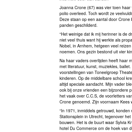
Joanna Crone (67) was vier toen haar v
polio overleed. Toch wordt ze veelvuld
Deze staan op een aantal door Crone b
panden geschilderd.
“Het weinige dat ik mij herinner is de d
niet veel thuis want hij werkte als pr
Nobel, in Arnhem, hetgeen veel reizen 
noemen. Ons gezin bestond uit vier ki
Na haar vaders overlijden heeft haar 
met literatuur, kunst, muziekles, balle
voorstellingen van Toneelgroep Theate
kinderen. Op de middelbare school kr
altijd speciale aandacht. Mijn vader bl
ook bij onze vrienden een bijzondere 
het vaak over C.C.S, de voorletters van 
Crone genoemd. Zijn voornaam Kees w
“In 1971, inmiddels getrouwd, konden 
Stationsplein in Utrecht, tegenover he
bouwen. Het is de buurt waar Sylvia Kr
hotel Du Commerce om de hoek van de S