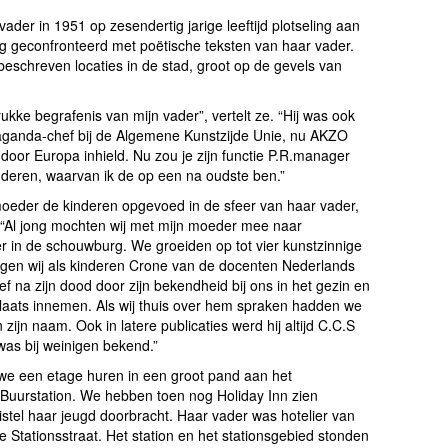
ader in 1951 op zesendertig jarige leeftijd plotseling aan
ig geconfronteerd met poëtische teksten van haar vader.
eschreven locaties in de stad, groot op de gevels van
rukke begrafenis van mijn vader”, vertelt ze. “Hij was ook
opaganda-chef bij de Algemene Kunstzijde Unie, nu AKZO
door Europa inhield. Nu zou je zijn functie P.R.manager
nderen, waarvan ik de op een na oudste ben.”
moeder de kinderen opgevoed in de sfeer van haar vader,
t. “Al jong mochten wij met mijn moeder mee naar
r in de schouwburg. We groeiden op tot vier kunstzinnige
egen wij als kinderen Crone van de docenten Nederlands
eef na zijn dood door zijn bekendheid bij ons in het gezin en
plaats innemen. Als wij thuis over hem spraken hadden we
zijn naam. Ook in latere publicaties werd hij altijd C.C.S
as bij weinigen bekend.”
we een etage huren in een groot pand aan het
t Buurstation. We hebben toen nog Holiday Inn zien
istel haar jeugd doorbracht. Haar vader was hotelier van
tationsstraat. Het station en het stationsgebied stonden