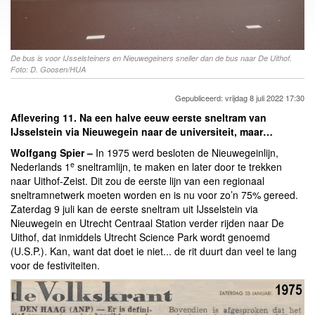
De bus is voor IJsselsteiners en Nieuwegeiners sneller dan de bus naar De Uithof.
Foto: D. Goosen/HUA
Gepubliceerd: vrijdag 8 juli 2022 17:30
Aflevering 11. Na een halve eeuw eerste sneltram van
IJsselstein via Nieuwegein naar de universiteit, maar…
Wolfgang Spier –
In 1975 werd besloten de Nieuwegeinlijn,
e
Nederlands 1
sneltramlijn, te maken en later door te trekken
naar Uithof-Zeist. Dit zou de eerste lijn van een regionaal
sneltramnetwerk moeten worden en is nu voor zo’n 75% gereed.
Zaterdag 9 juli kan de eerste sneltram uit IJsselstein via
Nieuwegein en Utrecht Centraal Station verder rijden naar De
Uithof, dat inmiddels Utrecht Science Park wordt genoemd
(U.S.P.). Kan, want dat doet ie niet... de rit duurt dan veel te lang
voor de festiviteiten.