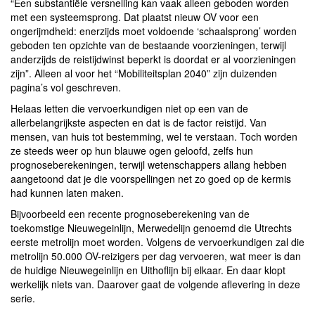
“Een substantiële versnelling kan vaak alleen geboden worden
met een systeemsprong. Dat plaatst nieuw OV voor een
ongerijmdheid: enerzijds moet voldoende ‘schaalsprong’ worden
geboden ten opzichte van de bestaande voorzieningen, terwijl
anderzijds de reistijdwinst beperkt is doordat er al voorzieningen
zijn”. Alleen al voor het “Mobiliteitsplan 2040” zijn duizenden
pagina’s vol geschreven.
Helaas letten die vervoerkundigen niet op een van de
allerbelangrijkste aspecten en dat is de factor reistijd. Van
mensen, van huis tot bestemming, wel te verstaan. Toch worden
ze steeds weer op hun blauwe ogen geloofd, zelfs hun
prognoseberekeningen, terwijl wetenschappers allang hebben
aangetoond dat je die voorspellingen net zo goed op de kermis
had kunnen laten maken.
Bijvoorbeeld een recente prognoseberekening van de
toekomstige Nieuwegeinlijn, Merwedelijn genoemd die Utrechts
eerste metrolijn moet worden. Volgens de vervoerkundigen zal die
metrolijn 50.000 OV-reizigers per dag vervoeren, wat meer is dan
de huidige Nieuwegeinlijn en Uithoflijn bij elkaar. En daar klopt
werkelijk niets van. Daarover gaat de volgende aflevering in deze
serie.