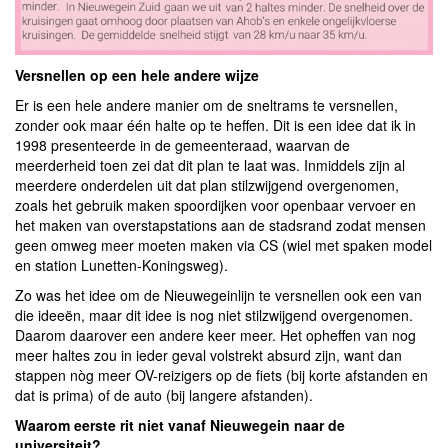
Versnellen op een hele andere wijze
Er is een hele andere manier om de sneltrams te versnellen,
zonder ook maar één halte op te heffen. Dit is een idee dat ik in
1998 presenteerde in de gemeenteraad, waarvan de
meerderheid toen zei dat dit plan te laat was. Inmiddels zijn al
meerdere onderdelen uit dat plan stilzwijgend overgenomen,
zoals het gebruik maken spoordijken voor openbaar vervoer en
het maken van overstapstations aan de stadsrand zodat mensen
geen omweg meer moeten maken via CS (wiel met spaken model
en station Lunetten-Koningsweg).
Zo was het idee om de Nieuwegeinlijn te versnellen ook een van
die ideeën, maar dit idee is nog niet stilzwijgend overgenomen.
Daarom daarover een andere keer meer. Het opheffen van nog
meer haltes zou in ieder geval volstrekt absurd zijn, want dan
stappen nòg meer OV-reizigers op de fiets (bij korte afstanden en
dat is prima) of de auto (bij langere afstanden).
Waarom eerste rit niet vanaf Nieuwegein naar de
universiteit?