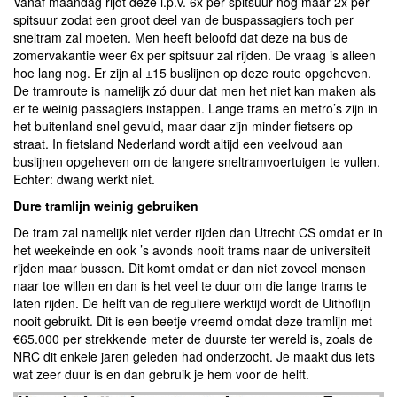
Vanaf maandag rijdt deze i.p.v. 6x per spitsuur nog maar 2x per
spitsuur zodat een groot deel van de buspassagiers toch per
sneltram zal moeten. Men heeft beloofd dat deze na bus de
zomervakantie weer 6x per spitsuur zal rijden. De vraag is alleen
hoe lang nog. Er zijn al ±15 buslijnen op deze route opgeheven.
De tramroute is namelijk zó duur dat men het niet kan maken als
er te weinig passagiers instappen. Lange trams en metro’s zijn in
het buitenland snel gevuld, maar daar zijn minder fietsers op
straat. In fietsland Nederland wordt altijd een veelvoud aan
buslijnen opgeheven om de langere sneltramvoertuigen te vullen.
Echter: dwang werkt niet.
Dure tramlijn weinig gebruiken
De tram zal namelijk niet verder rijden dan Utrecht CS omdat er in
het weekeinde en ook ’s avonds nooit trams naar de universiteit
rijden maar bussen. Dit komt omdat er dan niet zoveel mensen
naar toe willen en dan is het veel te duur om die lange trams te
laten rijden. De helft van de reguliere werktijd wordt de Uithoflijn
nooit gebruikt. Dit is een beetje vreemd omdat deze tramlijn met
€65.000 per strekkende meter de duurste ter wereld is, zoals de
NRC dit enkele jaren geleden had onderzocht. Je maakt dus iets
wat zeer duur is en dan gebruik je hem voor de helft.