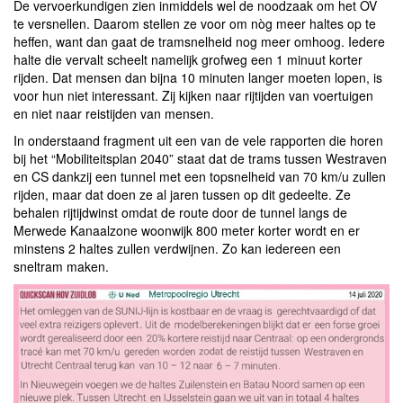
De vervoerkundigen zien inmiddels wel de noodzaak om het OV
te versnellen. Daarom stellen ze voor om nòg meer haltes op te
heffen, want dan gaat de tramsnelheid nog meer omhoog. Iedere
halte die vervalt scheelt namelijk grofweg een 1 minuut korter
rijden. Dat mensen dan bijna 10 minuten langer moeten lopen, is
voor hun niet interessant. Zij kijken naar rijtijden van voertuigen
en niet naar reistijden van mensen.
In onderstaand fragment uit een van de vele rapporten die horen
bij het “Mobiliteitsplan 2040” staat dat de trams tussen Westraven
en CS dankzij een tunnel met een topsnelheid van 70 km/u zullen
rijden, maar dat doen ze al jaren tussen op dit gedeelte. Ze
behalen rijtijdwinst omdat de route door de tunnel langs de
Merwede Kanaalzone woonwijk 800 meter korter wordt en er
minstens 2 haltes zullen verdwijnen. Zo kan iedereen een
sneltram maken.