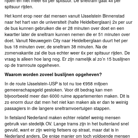
rijden en niet meer 6x per spitsuur. De sneltram gaat 4x per
spitsuur rijden.
Het komt erop neer dat mensen vanuit IJsselstein Binnenstad
naar het hart van de universiteit (halte Heidelberglaan) 2x per uur
de bus kunnen gebruiken die er 28 minuten over doet en een
kwartier later de sneltram kunnen nemen die er 51 minuten over
doet. Vanuit Nieuwegein City naar Heidelberglaan duurt het per
bus 18 minuten over, de sneltram 38 minuten. Na de
zomervakantie zal die bus echter weer 6x per spitsuur rijden. De
vraag is alleen hoe lang nog. Er zijn namelijk al zo’n 15 buslijnen
op de tramroute opgeheven.
Waarom worden zoveel buslijnen opgeheven?
In de route IJsselstein-USP is tot nu toe €958 miljoen
gemeenschapsgeld gestoken. Voor dit bedrag kan men
bijvoorbeeld meer dan 6000 ruime appartementen maken. Dit is
zo enorm duur dat men het niet kan maken als er dan te weinig
passagiers in die langere sneltramvoertuigen stappen.
In fietsland Nederland maken echter relatief weinig mensen
gebruik van stedelijk OV. Lange trams zijn in het buitenland snel
gevuld, want er zijn weinig fietsers op straat, maar dat is in
Nederland anders. De enige manier om toch voldoende mensen