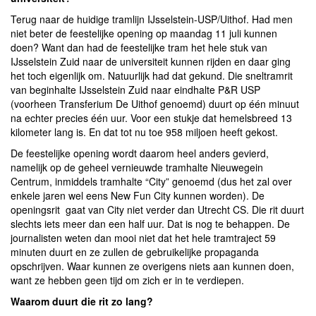
Terug naar de huidige tramlijn IJsselstein-USP/Uithof. Had men
niet beter de feestelijke opening op maandag 11 juli kunnen
doen? Want dan had de feestelijke tram het hele stuk van
IJsselstein Zuid naar de universiteit kunnen rijden en daar ging
het toch eigenlijk om. Natuurlijk had dat gekund. Die sneltramrit
van beginhalte IJsselstein Zuid naar eindhalte P&R USP
(voorheen Transferium De Uithof genoemd) duurt op één minuut
na echter precies één uur. Voor een stukje dat hemelsbreed 13
kilometer lang is. En dat tot nu toe 958 miljoen heeft gekost.
De feestelijke opening wordt daarom heel anders gevierd,
namelijk op de geheel vernieuwde tramhalte Nieuwegein
Centrum, inmiddels tramhalte “City” genoemd (dus het zal over
enkele jaren wel eens New Fun City kunnen worden). De
openingsrit gaat van City niet verder dan Utrecht CS. Die rit duurt
slechts iets meer dan een half uur. Dat is nog te behappen. De
journalisten weten dan mooi niet dat het hele tramtraject 59
minuten duurt en ze zullen de gebruikelijke propaganda
opschrijven. Waar kunnen ze overigens niets aan kunnen doen,
want ze hebben geen tijd om zich er in te verdiepen.
Waarom duurt die rit zo lang?