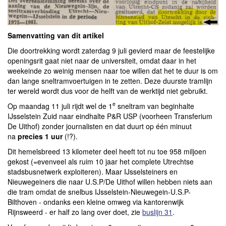
Samenvatting van dit artikel
Die doortrekking wordt zaterdag 9 juli gevierd maar de feestelijke
openingsrit gaat niet naar de universiteit, omdat daar in het
weekeinde zo weinig mensen naar toe willen dat het te duur is om
dan lange sneltramvoertuigen in te zetten. Deze duurste tramlijn
ter wereld wordt dus voor de helft van de werktijd niet gebruikt.
e
Op maandag 11 juli rijdt wel de 1
sneltram van beginhalte
IJsselstein Zuid naar eindhalte P&R USP (voorheen Transferium
De Uithof) zonder journalisten en dat duurt op één minuut
na
precies 1 uur
(!?).
Dit hemelsbreed 13 kilometer deel heeft tot nu toe 958 miljoen
gekost (=evenveel als ruim 10 jaar het complete Utrechtse
stadsbusnetwerk exploiteren). Maar IJsselsteiners en
Nieuwegeiners die naar U.S.P/De Uithof willen hebben niets aan
die tram omdat de snelbus IJsselstein-Nieuwegein-U.S.P-
Bilthoven - ondanks een kleine omweg via kantorenwijk
Rijnsweerd - er half zo lang over doet, zie
buslijn 31
.