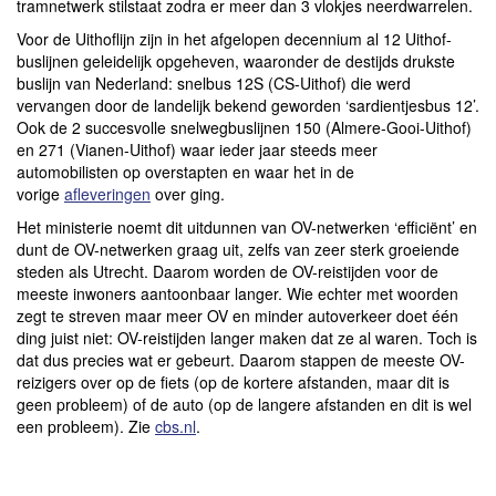
tramnetwerk stilstaat zodra er meer dan 3 vlokjes neerdwarrelen.
Voor de Uithoflijn zijn in het afgelopen decennium al 12 Uithof-
buslijnen geleidelijk opgeheven, waaronder de destijds drukste
buslijn van Nederland: snelbus 12S (CS-Uithof) die werd
vervangen door de landelijk bekend geworden ‘sardientjesbus 12’.
Ook de 2 succesvolle snelwegbuslijnen 150 (Almere-Gooi-Uithof)
en 271 (Vianen-Uithof) waar ieder jaar steeds meer
automobilisten op overstapten en waar het in de
vorige
afleveringen
over ging.
Het ministerie noemt dit uitdunnen van OV-netwerken ‘efficiënt’ en
dunt de OV-netwerken graag uit, zelfs van zeer sterk groeiende
steden als Utrecht. Daarom worden de OV-reistijden voor de
meeste inwoners aantoonbaar langer. Wie echter met woorden
zegt te streven maar meer OV en minder autoverkeer doet één
ding juist niet: OV-reistijden langer maken dat ze al waren. Toch is
dat dus precies wat er gebeurt. Daarom stappen de meeste OV-
reizigers over op de fiets (op de kortere afstanden, maar dit is
geen probleem) of de auto (op de langere afstanden en dit is wel
een probleem). Zie
cbs.nl
.