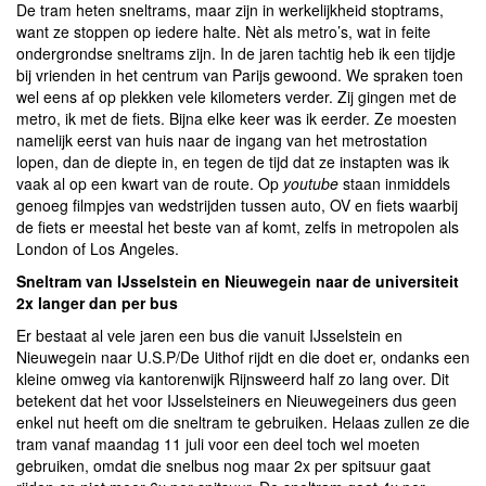
De tram heten sneltrams, maar zijn in werkelijkheid stoptrams,
want ze stoppen op iedere halte. Nèt als metro’s, wat in feite
ondergrondse sneltrams zijn. In de jaren tachtig heb ik een tijdje
bij vrienden in het centrum van Parijs gewoond. We spraken toen
wel eens af op plekken vele kilometers verder. Zij gingen met de
metro, ik met de fiets. Bijna elke keer was ik eerder. Ze moesten
namelijk eerst van huis naar de ingang van het metrostation
lopen, dan de diepte in, en tegen de tijd dat ze instapten was ik
vaak al op een kwart van de route. Op
youtube
staan inmiddels
genoeg filmpjes van wedstrijden tussen auto, OV en fiets waarbij
de fiets er meestal het beste van af komt, zelfs in metropolen als
London of Los Angeles.
Sneltram van IJsselstein en Nieuwegein naar de universiteit
2x langer dan per bus
Er bestaat al vele jaren een bus die vanuit IJsselstein en
Nieuwegein naar U.S.P/De Uithof rijdt en die doet er, ondanks een
kleine omweg via kantorenwijk Rijnsweerd half zo lang over. Dit
betekent dat het voor IJsselsteiners en Nieuwegeiners dus geen
enkel nut heeft om die sneltram te gebruiken. Helaas zullen ze die
tram vanaf maandag 11 juli voor een deel toch wel moeten
gebruiken, omdat die snelbus nog maar 2x per spitsuur gaat