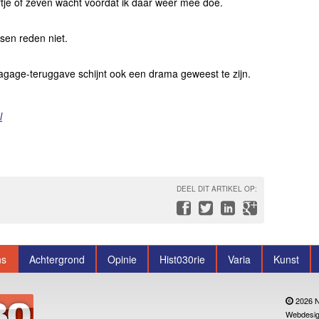
rtje of zeven wacht voordat ik daar weer mee doe.
sen reden niet.
agage-teruggave schijnt ook een drama geweest te zijn.
l
DEEL DIT ARTIKEL OP:
ns
Achtergrond
Opinie
Hist030rie
Varia
Kunst
2026 N
Webdesig