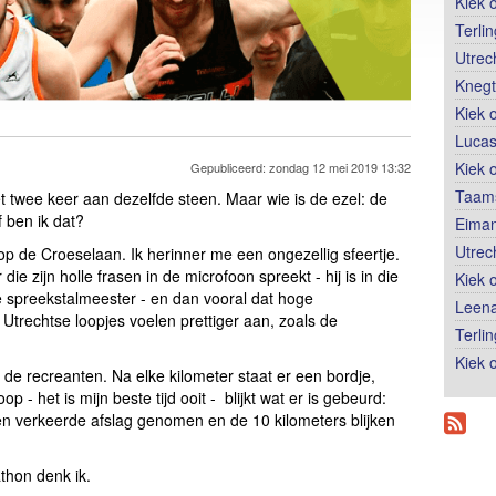
Kiek 
Terli
Utrec
Knegt
Kiek 
Lucas
Kiek 
Gepubliceerd: zondag 12 mei 2019 13:32
Taams
et twee keer aan dezelfde steen. Maar wie is de ezel: de
 ben ik dat?
Eiman
Utrec
op de Croeselaan. Ik herinner me een ongezellig sfeertje.
ie zijn holle frasen in de microfoon spreekt - hij is in die
Kiek 
 de spreekstalmeester - en dan vooral dat hoge
Leena
Utrechtse loopjes voelen prettiger aan, zoals de
Terli
Kiek o
ij de recreanten. Na elke kilometer staat er een bordje,
 - het is mijn beste tijd ooit - blijkt wat er is gebeurd:
n verkeerde afslag genomen en de 10 kilometers blijken
thon denk ik.