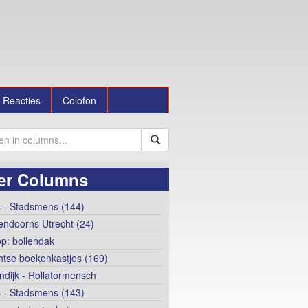
Reacties
Colofon
er Columns
 - Stadsmens (144)
ndoorns Utrecht (24)
op: bollendak
htse boekenkastjes (169)
ndijk - Rollatormensch
 - Stadsmens (143)