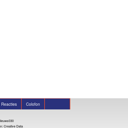
Reacties
Colofon
ieuws030
n: Creative Data