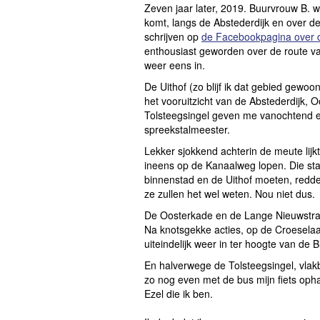
Zeven jaar later, 2019. Buurvrouw B. w
komt, langs de Abstederdijk en over de 
schrijven op
de Facebookpagina over d
enthousiast geworden over de route va
weer eens in.
De Uithof (zo blijf ik dat gebied gewoo
het vooruitzicht van de Abstederdijk,
Tolsteegsingel geven me vanochtend een
spreekstalmeester.
Lekker sjokkend achterin de meute lijkt
ineens op de Kanaalweg lopen. Die sta
binnenstad en de Uithof moeten, redde
ze zullen het wel weten. Nou niet dus.
De Oosterkade en de Lange Nieuwstraat
Na knotsgekke acties, op de Croeselaa
uiteindelijk weer in ter hoogte van de B
En halverwege de Tolsteegsingel, vlakbij
zo nog even met de bus mijn fiets opha
Ezel die ik ben.