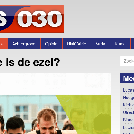
ns
Achtergrond
Opinie
Hist030rie
Varia
Kunst
e is de ezel?
Me
Lucas
Hooge
Kiek 
Utrec
Binne
Lucas