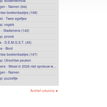
op: studentenhuis
ngen - Namen (bis)
htse boekenkastjes (168)
el - Twee egeltjes
op: vogels
 - Stadsmens (142)
op: proost
 - D.E.M.G.S.T. (45)
s - Bord
htse boekenkastjes (167)
op: Utrechtse peuken
ers - Messi in 2026 niet opnieuw w…
ngen - Namen
p: puzzeltje
Archief columns ►