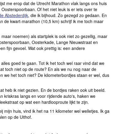
ijst me erop dat de Utrecht Marathon vlak langs ons huis
Oosterspoorbaan. Of het niet leuk is er iets over te
e Abstederdijk
, die ik bijhoud. Zo gezegd zo gedaan. En
n de kwart-marathon (10,5 km) schrijf ik me toch maar
n maar noemen) als startplek is ook niet zo gezellig, maar
 Oosterspoorbaan, Oosterkade, Lange Nieuwstraat en
 fijn gevoel. Wat ook prettig is: een andere
 alles goed te gaan. Tot ik het toch wel raar vind dat we
at toch niet op de route? En als we nu nog naar de
n we het toch niet? De kilometerbordjes staan er wel, dus
 heb ik niet gezien. En de bordjes raken ook uit beeld.
n kriskras langs en voor rijdende auto's, haken we
leekstraat op wat een hardlooproute lijkt te zijn.
 mijn huis, vind ik het na 11 kilometer wel welletjes. Ik ga
len op de Uithof.