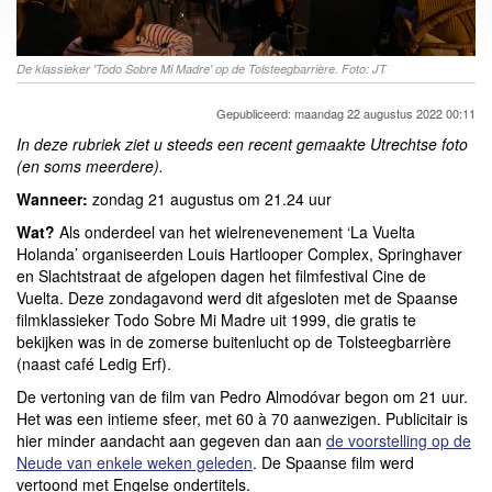
De klassieker 'Todo Sobre Mi Madre' op de Tolsteegbarrière. Foto: JT
Gepubliceerd: maandag 22 augustus 2022 00:11
In deze rubriek ziet u steeds een recent gemaakte Utrechtse foto
(en soms meerdere).
Wanneer:
zondag 21 augustus om 21.24 uur
Wat?
Als onderdeel van het wielrenevenement ‘La Vuelta
Holanda’ organiseerden Louis Hartlooper Complex, Springhaver
en Slachtstraat de afgelopen dagen het filmfestival Cine de
Vuelta. Deze zondagavond werd dit afgesloten met de Spaanse
filmklassieker Todo Sobre Mi Madre uit 1999, die gratis te
bekijken was in de zomerse buitenlucht op de Tolsteegbarrière
(naast café Ledig Erf).
De vertoning van de film van Pedro Almodóvar begon om 21 uur.
Het was een intieme sfeer, met 60 à 70 aanwezigen. Publicitair is
hier minder aandacht aan gegeven dan aan
de voorstelling op de
Neude van enkele weken geleden
. De Spaanse film werd
vertoond met Engelse ondertitels.