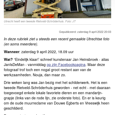
Utrecht heeft een tweede Rietveld-Schröderhuis. Foto: JT
Gepubliceerd: zaterdag 9 april 2022 20:03
In deze rubriek ziet u steeds een recent gemaakte Utrechtse foto
(en soms meerdere).
Wanneer
: zaterdag 9 april 2022, 18.09 uur
Wat?
“Eindelijk klaar!’ schreef kunstenaar Jan Heinsbroek - alias
JanIsDeMan - vanmiddag
op zijn Facebookpagina
. Maar deze
fotograaf trof toch een nogal groot restant aan van de
werkzaamheden. Nouja, dan maar zo.
Drie weken lang was Jan bezig met het schilderwerk. Het is een
tweede Rietveld-Schröderhuis geworden - net echt - met daaraan
toegevoegd enkele lokale favoriete dieren en een mandarijn-
grapje (links van de rode lijn, zie onderste foto). En er is keurig
om de oude muurreclame van Douwe Egberts en Vreeswijk heen
geschilderd.