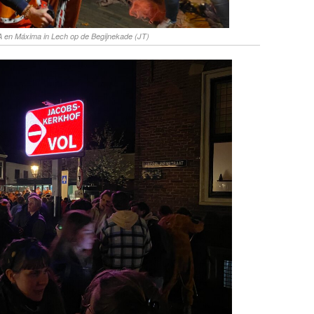
A en Máxima in Lech op de Begijnekade (JT)