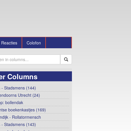
Reacties
Colofon
er Columns
 - Stadsmens (144)
ndoorns Utrecht (24)
op: bollendak
htse boekenkastjes (169)
ndijk - Rollatormensch
 - Stadsmens (143)