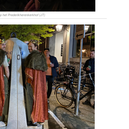
p het Prederikherenkerkhof (JT)