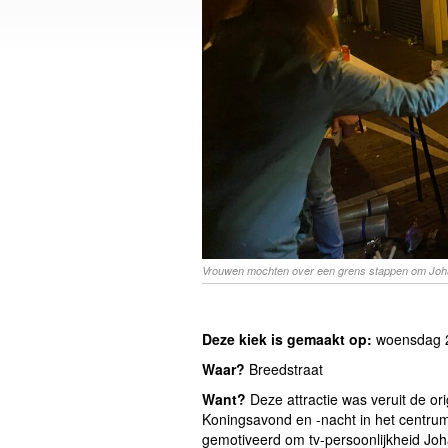
Vrouwen mochten over een grens stappen om Joha
Deze kiek is gemaakt op:
woensdag 26
Waar?
Breedstraat
Want?
Deze attractie was veruit de ori
Koningsavond en -nacht in het centrum
gemotiveerd om tv-persoonlijkheid Joha