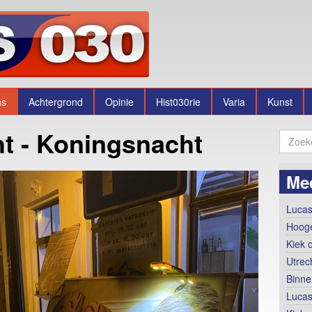
ns
Achtergrond
Opinie
Hist030rie
Varia
Kunst
ht - Koningsnacht
Me
Lucas
Hooge
Kiek 
Utrec
Binne
Lucas