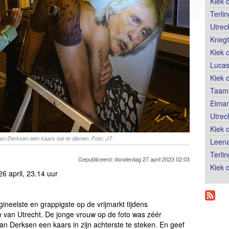
Kiek 
Terli
Utrec
Knegt
Kiek 
Lucas
Kiek 
Taams
Eiman
Utrec
Kiek 
n Derksen een kaars toe te dienen. Foto: JT
Leena
Terli
Gepubliceerd: donderdag 27 april 2023 02:03
Kiek o
 april, 23.14 uur
gineelste en grappigste op de vrijmarkt tijdens
 van Utrecht. De jonge vrouw op de foto was zéér
n Derksen een kaars in zijn achterste te steken. En geef