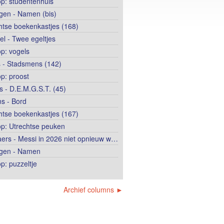
op: studentenhuis
ngen - Namen (bis)
htse boekenkastjes (168)
el - Twee egeltjes
op: vogels
 - Stadsmens (142)
op: proost
 - D.E.M.G.S.T. (45)
s - Bord
htse boekenkastjes (167)
op: Utrechtse peuken
ers - Messi in 2026 niet opnieuw w…
ngen - Namen
p: puzzeltje
Archief columns ►