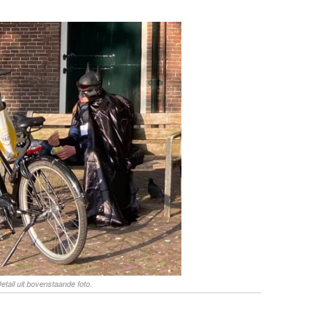
etail uit bovenstaande foto.
.