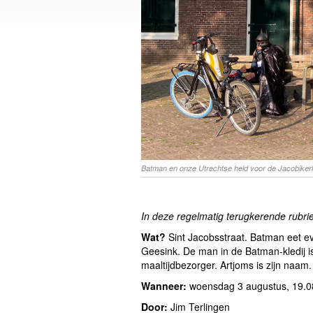
Batman en onze Utrechtse held voor de Jacobikerk
In deze regelmatig terugkerende rubrie
Wat?
Sint Jacobsstraat. Batman eet even
Geesink. De man in de Batman-kledij is 
maaltijdbezorger. Artjoms is zijn naam
Wanneer:
woensdag 3 augustus, 19.0
Door:
Jim Terlingen