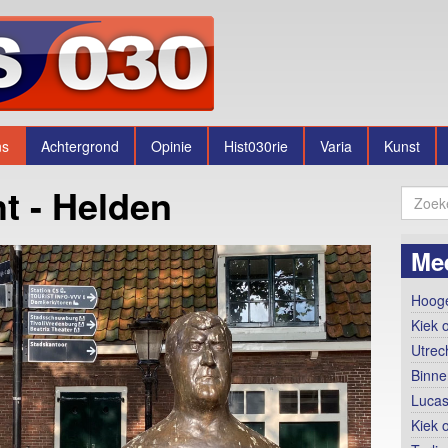
ns
Achtergrond
Opinie
Hist030rie
Varia
Kunst
t - Helden
Me
Hooge
Kiek 
Utrec
Binne
Lucas
Kiek 