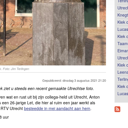
Terli
Utrec
Knegt
Kiek 
Lucas
Kiek 
Taams
Eiman
Utrec
Kiek 
. Foto: Jim Terlingen
Leena
Terli
Gepubliceerd: dinsdag 3 augustus 2021 21:20
Kiek o
k ziet u steeds een recent gemaakte Utrechtse foto.
Lucas
 wat en rust uit bij zijn collega-held uit Utrecht, Anton
een 26-jarige Let, die hier al ruim een jaar werkt als
. RTV Utrecht
besteedde in mei aandacht aan hem
.
8 uur