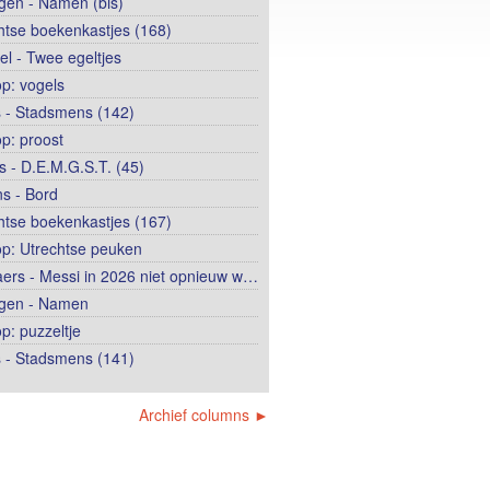
ngen - Namen (bis)
htse boekenkastjes (168)
el - Twee egeltjes
op: vogels
 - Stadsmens (142)
op: proost
 - D.E.M.G.S.T. (45)
s - Bord
htse boekenkastjes (167)
op: Utrechtse peuken
ers - Messi in 2026 niet opnieuw w…
ngen - Namen
p: puzzeltje
 - Stadsmens (141)
Archief columns ►