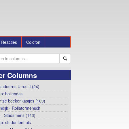
Reacties
Colofon
er Columns
ndoorns Utrecht (24)
op: bollendak
htse boekenkastjes (169)
ndijk - Rollatormensch
 - Stadsmens (143)
op: studentenhuis