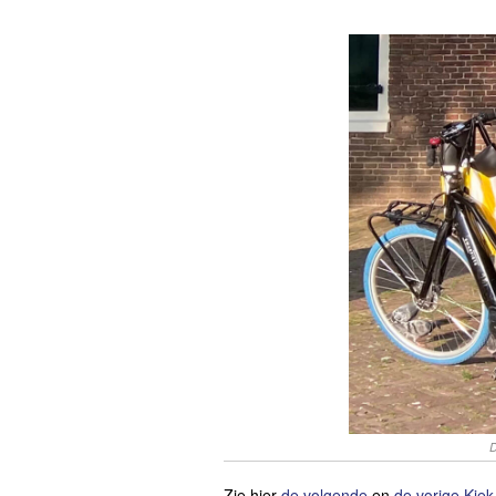
D
Zie hier
de volgende
en
de vorige Kiek