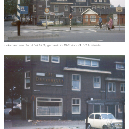
Foto naar een dia uit het HUA, gemaakt in 1978 door G.J.C.A. Smilda