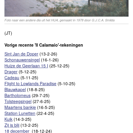
Foto naar een andere dia uit het HUA, gemaakt in 1978 door G.J.C.A. Smilda
(JT)
Vorige recente 'Il Calamaio'-tekeningen
Sint Jan de Doper
(13-2-26)
Schonauwensingel
(16-1-26)
Huize de Geerlaan 15 I
(25-12-25)
Drager
(5-12-25)
Cadeau
(5-11-25)
Flight to Lowlands Paradise
(5-10-25)
Blauwkapel
(18-8-25)
Bartholomeus
(29-7-25)
Tolsteegsingel
(27-6-25)
Maartens bankje
(16-5-25)
Station Lunetten
(22-4-25)
Kuik
(14-3-25)
Zij is blij
(13-2-25)
18 december
(18-12-24)