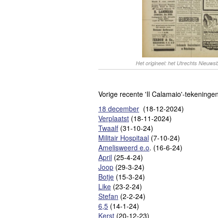
Het origineel: het Utrechts Nieuws
Vorige recente 'Il Calamaio'-tekeningen
18 december
(18-12-2024)
Verplaatst
(18-11-2024)
Twaalf
(31-10-24)
Militair Hospitaal
(7-10-24)
Amelisweerd e.o
. (16-6-24)
April
(25-4-24)
Joop
(29-3-24)
Botje
(15-3-24)
Like
(23-2-24)
Stefan
(2-2-24)
6,5
(14-1-24)
Kerst
(20-12-23)