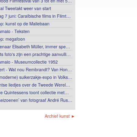
wood Filmfestival van 3 tot en met 5…
val Tweetakt weer van start
g 7 juni: Caraïbische films in Filmt…
op: kunst op de Maliebaan
lamaio - Teksten
op: megafoon
enaar Elisabeth Müller, immer spe…
ts foto's zijn een prachtige aanvulli…
lamaio - Museumcollectie 1952
ert - Wat nou Rembrandt? Van Hon…
moderne) suikerzakje-expo in Volks…
htse liedjes over de Tweede Werel…
ie Quintessens toont collectie met…
 seizoenen’ van fotograaf André Rus…
Archief kunst ►