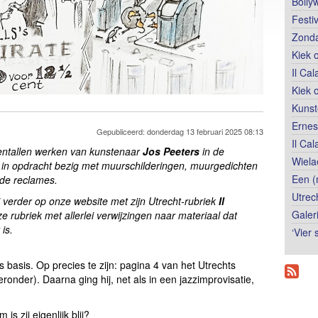
Bolly
Festi
Zonda
Kiek 
Il Ca
Kiek 
Kunst
Ernes
Gepubliceerd: donderdag 13 februari 2025 08:13
Il Ca
ientallen werken van kunstenaar
Jos Peeters
in de
Wiela
er in opdracht bezig met muurschilderingen, muurgedichten
Een (
oude reclames.
Utrec
 hij verder op onze website met zijn Utrecht-rubriek
Il
Galer
ze rubriek met allerlei verwijzingen naar materiaal dat
is.
‘Vier
 basis. Op precies te zijn: pagina 4 van het Utrechts
ronder). Daarna ging hij, net als in een jazzimprovisatie,
s zij eigenlijk blij?