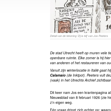
Detail van de tekening 'Zij is blij' van Jos Peeters
De stad Utrecht heeft op muren vele t
openbare ruimte. Elke zomer is hij hi
van anderen of het restaureren van 
Vanuit zijn winterlocatie in Italië gaat
Calamaio
(de Inktpot). Peeters vult de
(vaak) in het Utrechts Archief zichtbaar 
Dit keer nam Jos een krantenpagina als
Nieuwsblad van 8 februari 1926 (zie hie
z'n eigen weg.
Eén vraag dringt zich echter op: waarom i