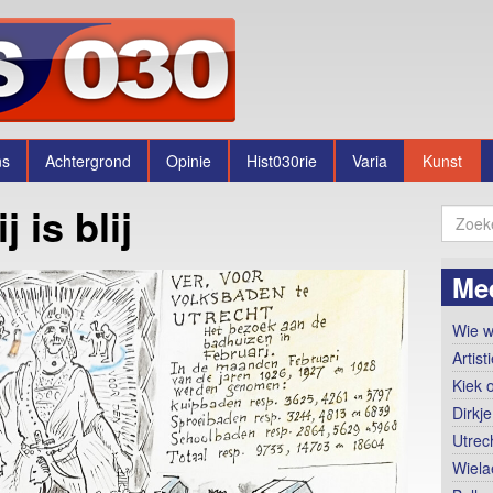
ns
Achtergrond
Opinie
Hist030rie
Varia
Kunst
j is blij
Me
Wie w
Artis
Kiek 
Dirkje
Utrec
Wiela