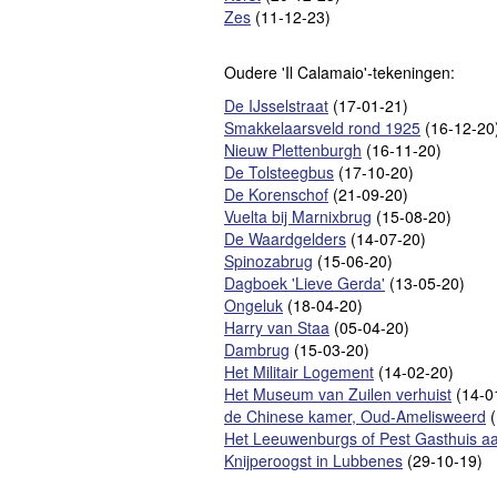
Zes
(11-12-23)
Oudere 'Il Calamaio'-tekeningen:
De IJsselstraat
(17-01-21)
Smakkelaarsveld rond 1925
(16-12-20
Nieuw Plettenburgh
(16-11-20)
De Tolsteegbus
(17-10-20)
De Korenschof
(21-09-20)
Vuelta bij Marnixbrug
(15-08-20)
De Waardgelders
(14-07-20)
Spinozabrug
(15-06-20)
Dagboek 'Lieve Gerda'
(13-05-20)
Ongeluk
(18-04-20)
Harry van Staa
(05-04-20)
Dambrug
(15-03-20)
Het Militair Logement
(14-02-20)
Het Museum van Zuilen verhuist
(14-0
de Chinese kamer, Oud-Amelisweerd
(
Het Leeuwenburgs of Pest Gasthuis a
Knijperoogst in Lubbenes
(29-10-19)