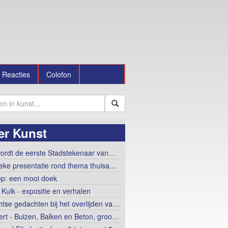
Reacties
Colofon
er Kunst
ordt de eerste Stadstekenaar van…
tieke presentatie rond thema thuisa…
op: een mooi doek
 Kuik - expositie en verhalen
htse gedachten bij het overlijden va…
ert - Buizen, Balken en Beton, groo…