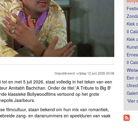
Bolly
Festi
Zonda
Kiek 
Il Ca
Kiek 
Kunst
Ernes
Il Ca
Wiela
Gepubliceerd: vrijdag 12 juni 2026 00:06
Een (
 tot en met 5 juli 2026, staat volledig in het teken van een
Utrec
eur Amitabh Bachchan. Onder de titel 'A Tribute to Big B'
Galer
nde klassieke Bollywoodfilms vertoond op het grote
inepolis Jaarbeurs.
‘Vier
ase filmcultuur, staan bekend om hun mix van romantiek,
tgebreide zang- en dansnummers en speelduren van vaak