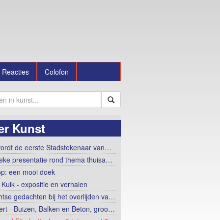
Reacties
Colofon
er Kunst
ordt de eerste Stadstekenaar van…
tieke presentatie rond thema thuisa…
op: een mooi doek
 Kuik - expositie en verhalen
htse gedachten bij het overlijden va…
ert - Buizen, Balken en Beton, groo…