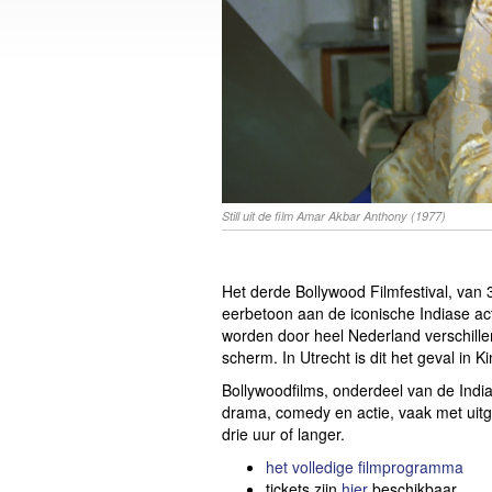
Still uit de film Amar Akbar Anthony (1977)
Het derde Bollywood Filmfestival, van 3
eerbetoon aan de iconische Indiase act
worden door heel Nederland verschille
scherm. In Utrecht is dit het geval in K
Bollywoodfilms, onderdeel van de Indi
drama, comedy en actie, vaak met ui
drie uur of langer.
het volledige filmprogramma
tickets zijn
hier
beschikbaar