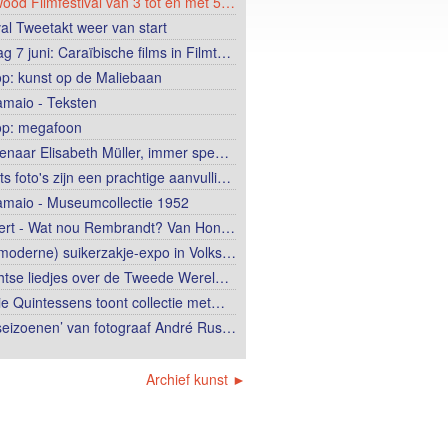
wood Filmfestival van 3 tot en met 5…
val Tweetakt weer van start
g 7 juni: Caraïbische films in Filmt…
op: kunst op de Maliebaan
lamaio - Teksten
op: megafoon
enaar Elisabeth Müller, immer spe…
ts foto's zijn een prachtige aanvulli…
lamaio - Museumcollectie 1952
ert - Wat nou Rembrandt? Van Hon…
moderne) suikerzakje-expo in Volks…
htse liedjes over de Tweede Werel…
ie Quintessens toont collectie met…
 seizoenen’ van fotograaf André Rus…
Archief kunst ►