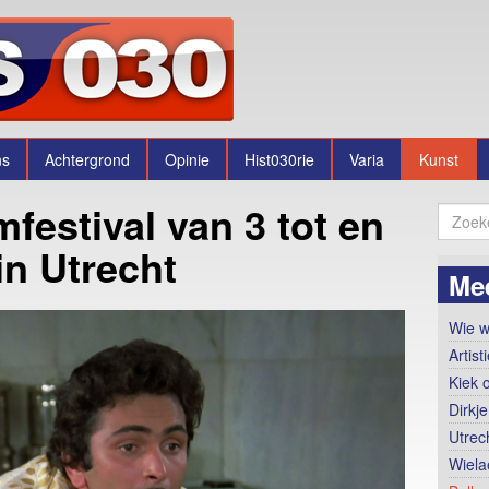
ns
Achtergrond
Opinie
Hist030rie
Varia
Kunst
festival van 3 tot en
in Utrecht
Me
Wie w
Artis
Kiek 
Dirkje
Utrec
Wiela