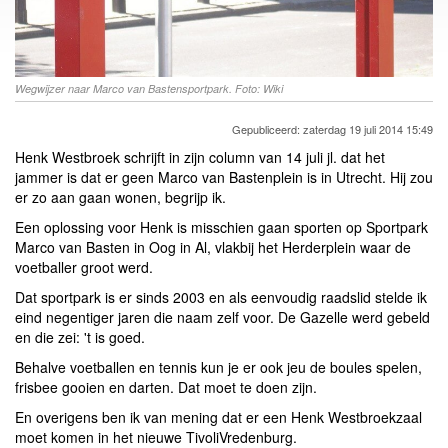
Wegwijzer naar Marco van Bastensportpark. Foto: Wiki
Gepubliceerd: zaterdag 19 juli 2014 15:49
Henk Westbroek schrijft in zijn column van 14 juli jl. dat het
jammer is dat er geen Marco van Bastenplein is in Utrecht. Hij zou
er zo aan gaan wonen, begrijp ik.
Een oplossing voor Henk is misschien gaan sporten op Sportpark
Marco van Basten in Oog in Al, vlakbij het Herderplein waar de
voetballer groot werd.
Dat sportpark is er sinds 2003 en als eenvoudig raadslid stelde ik
eind negentiger jaren die naam zelf voor. De Gazelle werd gebeld
en die zei: 't is goed.
Behalve voetballen en tennis kun je er ook jeu de boules spelen,
frisbee gooien en darten. Dat moet te doen zijn.
En overigens ben ik van mening dat er een Henk Westbroekzaal
moet komen in het nieuwe TivoliVredenburg.