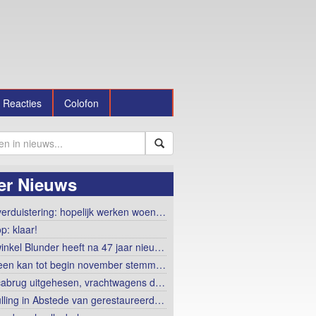
Reacties
Colofon
er Nieuws
erduistering: hopelijk werken woen…
p: klaar!
winkel Blunder heeft na 47 jaar nieu…
een kan tot begin november stemm…
abrug uitgehesen, vrachtwagens d…
lling in Abstede van gerestaureerd…