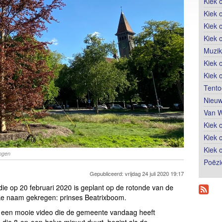
Kiek 
Kiek 
Kiek 
Kiek 
Muzik
Kiek o
Kiek 
Tento
Nieuw
Van W
Kiek 
Kiek 
Kiek 
ingen
Poëzi
Gepubliceerd: vrijdag 24 juli 2020 19:17
ie op 20 februari 2020 is geplant op de rotonde van de
ke naam gekregen: prinses Beatrixboom.
n een mooie video die de gemeente vandaag heeft