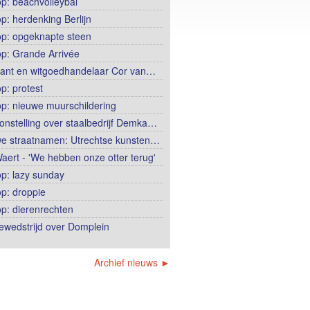
op: beachvolleybal
op: herdenking Berlijn
op: opgeknapte steen
op: Grande Arrivée
ant en witgoedhandelaar Cor van…
p: protest
op: nieuwe muurschildering
onstelling over staalbedrijf Demka…
e straatnamen: Utrechtse kunsten…
aert - 'We hebben onze otter terug'
op: lazy sunday
op: droppie
op: dierenrechten
ewedstrijd over Domplein
Archief nieuws ►