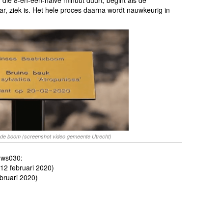
, die 8-en-een-halve minuut duurt, begint als de
r, ziek is. Het hele proces daarna wordt nauwkeurig in
j de boom (screenshot video gemeente Utrecht)
uws030:
12 februari 2020)
bruari 2020)