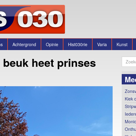
ns
Achtergrond
Opinie
Hist030rie
Varia
Kunst
 beuk heet prinses
Me
Zonsv
Kiek o
Strip
Ieder
Monic
Onthu