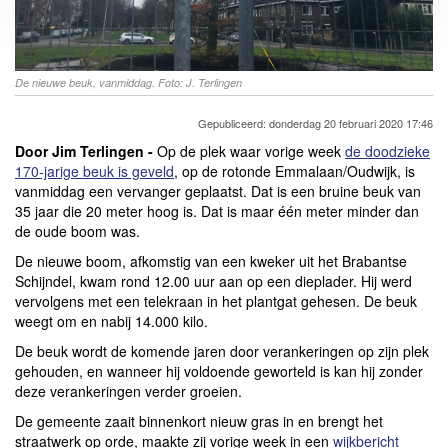
De nieuwe beuk, vanmiddag. Foto: J. Terlingen
Gepubliceerd: donderdag 20 februari 2020 17:46
Door Jim Terlingen -
Op de plek waar vorige week
de doodzieke
170-jarige beuk is geveld
, op de rotonde Emmalaan/Oudwijk, is
vanmiddag een vervanger geplaatst. Dat is een bruine beuk van
35 jaar die 20 meter hoog is. Dat is maar één meter minder dan
de oude boom was.
De nieuwe boom, afkomstig van een kweker uit het Brabantse
Schijndel, kwam rond 12.00 uur aan op een dieplader. Hij werd
vervolgens met een telekraan in het plantgat gehesen. De beuk
weegt om en nabij 14.000 kilo.
De beuk wordt de komende jaren door verankeringen op zijn plek
gehouden, en wanneer hij voldoende geworteld is kan hij zonder
deze verankeringen verder groeien.
De gemeente zaait binnenkort nieuw gras in en brengt het
straatwerk op orde, maakte zij vorige week in een
wijkbericht