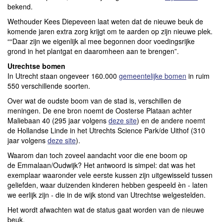
bekend.
Wethouder Kees Diepeveen laat weten dat de nieuwe beuk de
komende jaren extra zorg krijgt om te aarden op zijn nieuwe plek.
““Daar zijn we eigenlijk al mee begonnen door voedingsrijke
grond in het plantgat en daaromheen aan te brengen”.
Utrechtse bomen
In Utrecht staan ongeveer 160.000
gemeentelijke bomen
in ruim
550 verschillende soorten.
Over wat de oudste boom van de stad is, verschillen de
meningen. De ene bron noemt de Oosterse Plataan achter
Maliebaan 40 (295 jaar volgens
deze site
) en de andere noemt
de Hollandse Linde in het Utrechts Science Park/de Uithof (310
jaar volgens
deze site
).
Waarom dan toch zoveel aandacht voor die ene boom op
de Emmalaan/Oudwijk? Het antwoord is simpel: dat was het
exemplaar waaronder vele eerste kussen zijn uitgewisseld tussen
geliefden, waar duizenden kinderen hebben gespeeld èn - laten
we eerlijk zijn - die in de wijk stond van Utrechtse welgestelden.
Het wordt afwachten wat de status gaat worden van de nieuwe
beuk.