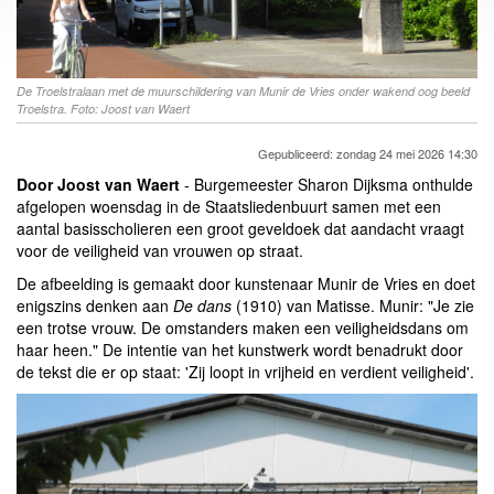
De Troelstralaan met de muurschildering van Munir de Vries onder wakend oog beeld
Troelstra. Foto: Joost van Waert
Gepubliceerd: zondag 24 mei 2026 14:30
Door Joost van Waert
- Burgemeester Sharon Dijksma onthulde
afgelopen woensdag in de Staatsliedenbuurt samen met een
aantal basisscholieren een groot geveldoek dat aandacht vraagt
voor de veiligheid van vrouwen op straat.
De afbeelding is gemaakt door kunstenaar Munir de Vries en doet
enigszins denken aan
De dans
(1910) van Matisse. Munir: "Je zie
een trotse vrouw. De omstanders maken een veiligheidsdans om
haar heen." De intentie van het kunstwerk wordt benadrukt door
de tekst die er op staat: 'Zij loopt in vrijheid en verdient veiligheid'.