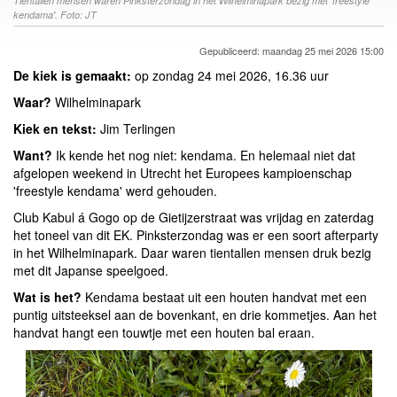
Tientallen mensen waren Pinksterzondag in het Wilhelminapark bezig met 'freestyle
kendama'. Foto: JT
Gepubliceerd: maandag 25 mei 2026 15:00
De kiek is gemaakt:
op zondag 24 mei 2026, 16.36 uur
Waar?
Wilhelminapark
Kiek en tekst:
Jim Terlingen
Want?
Ik kende het nog niet: kendama. En helemaal niet dat
afgelopen weekend in Utrecht het Europees kampioenschap
'freestyle kendama' werd gehouden.
Club Kabul á Gogo op de Gietijzerstraat was vrijdag en zaterdag
het toneel van dit EK. Pinksterzondag was er een soort afterparty
in het Wilhelminapark. Daar waren tientallen mensen druk bezig
met dit Japanse speelgoed.
Wat is het?
Kendama bestaat uit een houten handvat met een
puntig uitsteeksel aan de bovenkant, en drie kommetjes. Aan het
handvat hangt een touwtje met een houten bal eraan.