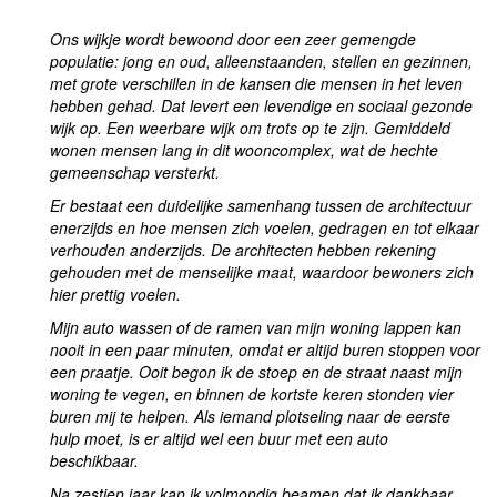
Ons wijkje wordt bewoond door een zeer gemengde
populatie: jong en oud, alleenstaanden, stellen en gezinnen,
met grote verschillen in de kansen die mensen in het leven
hebben gehad. Dat levert een levendige en sociaal gezonde
wijk op. Een weerbare wijk om trots op te zijn. Gemiddeld
wonen mensen lang in dit wooncomplex, wat de hechte
gemeenschap versterkt.
Er bestaat een duidelijke samenhang tussen de architectuur
enerzijds en hoe mensen zich voelen, gedragen en tot elkaar
verhouden anderzijds. De architecten hebben rekening
gehouden met de menselijke maat, waardoor bewoners zich
hier prettig voelen.
Mijn auto wassen of de ramen van mijn woning lappen kan
nooit in een paar minuten, omdat er altijd buren stoppen voor
een praatje. Ooit begon ik de stoep en de straat naast mijn
woning te vegen, en binnen de kortste keren stonden vier
buren mij te helpen. Als iemand plotseling naar de eerste
hulp moet, is er altijd wel een buur met een auto
beschikbaar.
Na zestien jaar kan ik volmondig beamen dat ik dankbaar