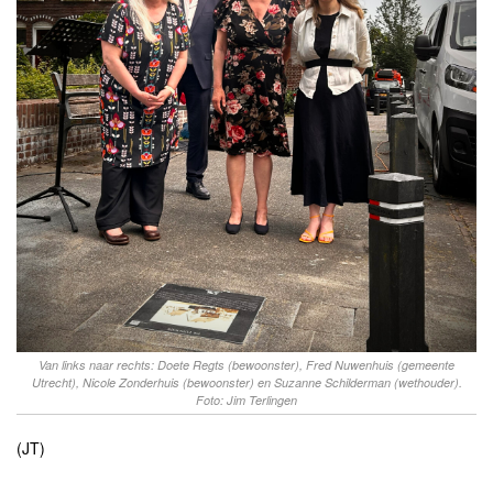
Van links naar rechts: Doete Regts (bewoonster), Fred Nuwenhuis (gemeente
Utrecht), Nicole Zonderhuis (bewoonster) en Suzanne Schilderman (wethouder).
Foto: Jim Terlingen
(JT)