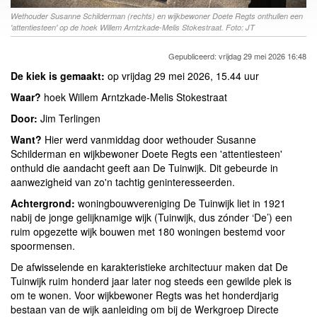
Wethouder Susanne Schilderman (rechts) en wijkbewoner Doete Regts onthullen een
'attentiesteen' op de hoek Willem Arntzkade-Melis Stokestraat. Foto: JT
Gepubliceerd: vrijdag 29 mei 2026 16:48
De kiek is gemaakt:
op vrijdag 29 mei 2026, 15.44 uur
Waar?
hoek Willem Arntzkade-Melis Stokestraat
Door:
Jim Terlingen
Want?
Hier werd vanmiddag door wethouder Susanne
Schilderman en wijkbewoner Doete Regts een 'attentiesteen'
onthuld die aandacht geeft aan De Tuinwijk. Dit gebeurde in
aanwezigheid van zo'n tachtig geninteresseerden.
Achtergrond:
woningbouwvereniging De Tuinwijk liet in 1921
nabij de jonge gelijknamige wijk (Tuinwijk, dus zónder ‘De’) een
ruim opgezette wijk bouwen met 180 woningen bestemd voor
spoormensen.
De afwisselende en karakteristieke architectuur maken dat De
Tuinwijk ruim honderd jaar later nog steeds een gewilde plek is
om te wonen. Voor wijkbewoner Regts was het honderdjarig
bestaan van de wijk aanleiding om bij de Werkgroep Directe