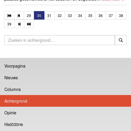
29
30
31
32
33
34
35
36
37
38
39
Voorpagina
Nieuws
Columns
Achtergrond
Opinie
Hist030rie