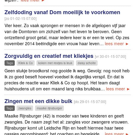
Zelfdoding vanaf Dom moeilijk te voorkomen
[zo 01-02-15 07:00]
Vier keer. Zo vaak sprongen er mensen in de afgelopen vijf jaar
van de Domtoren om zichzelf van het leven te beroven. Geen
ontzettend groot getal, maar iedere keer is er een te veel. Op zes
november 2014 beëindigde een vrouw haar leven…
lees meer ►
Zorgvuldig en creatief met kliekjes
[vr 30-01-15 07:00]
Tags
Kliek & Co
koken met restjes is leuk
daisy scholte
Geen stukje broodkorst nog gooide ik weg. Gevolg: nog nooit heb
ik zo goed beseft hoeveel voedsel ik dagelijks verspil. En dat is
precies de reactie waar Kliek & Co op hoopt. Het team daagt
huishoudens uit om een maand lang niks bruikbaa…
lees meer ►
Zingen met een dikke buik
[do 29-01-15 07:00]
Tags
zwangles
maaike rijnsburger
Maaike Rijnsburger (42) is moeder van twee kinderen en geeft
zwangles. De naam zegt het al: zangles voor zwangere vrouwen.
Rijnsburger komt uit Leidsche Rijn en heeft hiermee haar twee
passies gecombineerd: het coachen en begeleide…
lees meer ►