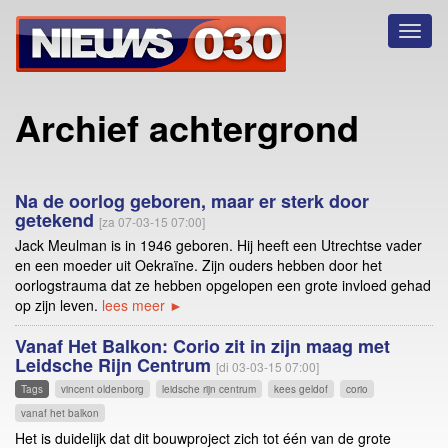
Toggl
naviga
Archief achtergrond
Na de oorlog geboren, maar er sterk door
getekend
[za 07-03-15 07:00]
Jack Meulman is in 1946 geboren. Hij heeft een Utrechtse vader
en een moeder uit Oekraïne. Zijn ouders hebben door het
oorlogstrauma dat ze hebben opgelopen een grote invloed gehad
op zijn leven.
lees meer ►
Vanaf Het Balkon: Corio zit in zijn maag met
Leidsche Rijn Centrum
[di 03-03-15 07:00]
Tags
vincent oldenborg
leidsche rijn centrum
kees geldof
corio
vanaf het balkon
Het is duidelijk dat dit bouwproject zich tot één van de grote