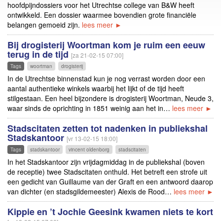
hoofdpijndossiers voor het Utrechtse college van B&W heeft
ontwikkeld. Een dossier waarmee bovendien grote financiële
belangen gemoeid zijn.
lees meer ►
Bij drogisterij Woortman kom je ruim een eeuw
terug in de tijd
[za 21-02-15 07:00]
Tags
woortman
drogisterij
In de Utrechtse binnenstad kun je nog verrast worden door een
aantal authentieke winkels waarbij het lijkt of de tijd heeft
stilgestaan. Een heel bijzondere is drogisterij Woortman, Neude 3,
waar sinds de oprichting in 1851 weinig aan het in…
lees meer ►
Stadscitaten zetten tot nadenken in publiekshal
Stadskantoor
[vr 13-02-15 18:00]
Tags
stadskantoor
vincent oldenborg
stadscitaten
In het Stadskantoor zijn vrijdagmiddag in de publiekshal (boven
de receptie) twee Stadscitaten onthuld. Het betreft een strofe uit
een gedicht van Guillaume van der Graft en een antwoord daarop
van dichter (en stadsgildemeester) Alexis de Rood…
lees meer ►
Kippie en ’t Jochie Geesink kwamen niets te kort