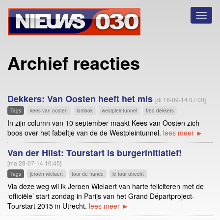
Toggl
naviga
Archief reacties
Dekkers: Van Oosten heeft het mis
[di 16-09-14 07:00]
Tags
kees van oosten
lombok
westpleintunnel
fred dekkers
In zijn column van 10 september maakt Kees van Oosten zich
boos over het fabeltje van de de Westpleintunnel.
lees meer ►
Van der Hilst: Tourstart is burgerinitiatief!
[ma 28-07-14 16:45]
Tags
jeroen wielaert
tour de france
le tour utrecht
Via deze weg wil ik Jeroen Wielaert van harte feliciteren met de
‘officiële’ start zondag in Parijs van het Grand Départproject-
Tourstart 2015 in Utrecht.
lees meer ►