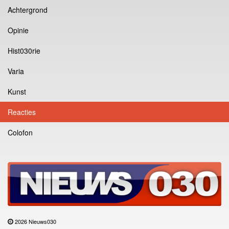
Achtergrond
Opinie
Hist030rie
Varia
Kunst
Reacties
Colofon
2026 Nieuws030