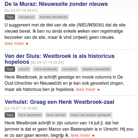
De la Muraz: Nieuwssite zonder nieuws
[do 24-07-14 20:47]
Tags
nieuws030
reacties nieuws030
U suggereert met de titel van de site (NIEUWS030) dat de site
nieuws bevat. Ik ben nu sinds enkele weken een regelmatige
bezoeker van de site, maar ik vind (vrijwel) geen nieuws.
lees meer ►
Van der Sluis: Westbroek is als historicus
hopeloos
[do 24-07-14 20:24]
Tags
column
henk westbroek
xenophon
reacties nieuws030
Henk Westbroek, je schrijft geestige en mooie columns in De
Oud-Utrechter en Nieuws030 en je kan ook gevoelvol zingen,
maar als historicus ben je hopeloos.
lees meer ►
Verhulst: Graag een Henk Westbroek-zaal
[za 19-07-14 15:49]
Tags
henk westbroek
rene verhulst
marco van basten sportpark
Henk Westbroek schrijft in zijn column van 14 juli jl. dat het
jammer is dat er geen Marco van Bastenplein is in Utrecht. Hij zou
er zo aan gaan wonen, begrijp ik.
lees meer ►