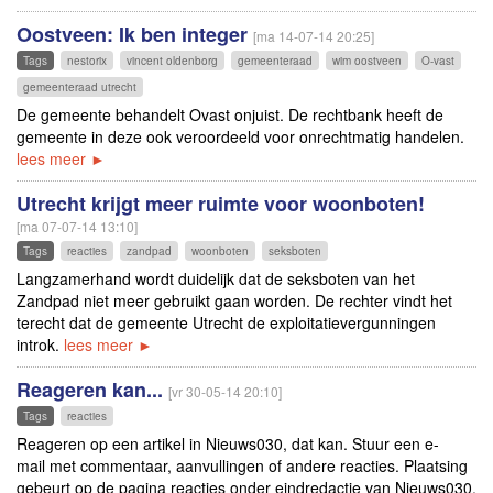
Oostveen: Ik ben integer
[ma 14-07-14 20:25]
Tags
nestorix
vincent oldenborg
gemeenteraad
wim oostveen
O-vast
gemeenteraad utrecht
De gemeente behandelt Ovast onjuist. De rechtbank heeft de
gemeente in deze ook veroordeeld voor onrechtmatig handelen.
lees meer ►
Utrecht krijgt meer ruimte voor woonboten!
[ma 07-07-14 13:10]
Tags
reacties
zandpad
woonboten
seksboten
Langzamerhand wordt duidelijk dat de seksboten van het
Zandpad niet meer gebruikt gaan worden. De rechter vindt het
terecht dat de gemeente Utrecht de exploitatievergunningen
introk.
lees meer ►
Reageren kan...
[vr 30-05-14 20:10]
Tags
reacties
Reageren op een artikel in Nieuws030, dat kan. Stuur een e-
mail met commentaar, aanvullingen of andere reacties. Plaatsing
gebeurt op de pagina reacties onder eindredactie van Nieuws030.