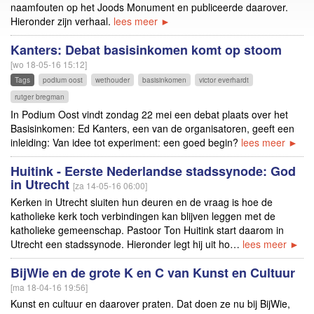
naamfouten op het Joods Monument en publiceerde daarover.
Hieronder zijn verhaal.
lees meer ►
Kanters: Debat basisinkomen komt op stoom
[wo 18-05-16 15:12]
Tags
podium oost
wethouder
basisinkomen
victor everhardt
rutger bregman
In Podium Oost vindt zondag 22 mei een debat plaats over het
Basisinkomen: Ed Kanters, een van de organisatoren, geeft een
inleiding: Van idee tot experiment: een goed begin?
lees meer ►
Huitink - Eerste Nederlandse stadssynode: God
in Utrecht
[za 14-05-16 06:00]
Kerken in Utrecht sluiten hun deuren en de vraag is hoe de
katholieke kerk toch verbindingen kan blijven leggen met de
katholieke gemeenschap. Pastoor Ton Huitink start daarom in
Utrecht een stadssynode. Hieronder legt hij uit ho…
lees meer ►
BijWie en de grote K en C van Kunst en Cultuur
[ma 18-04-16 19:56]
Kunst en cultuur en daarover praten. Dat doen ze nu bij BijWie,