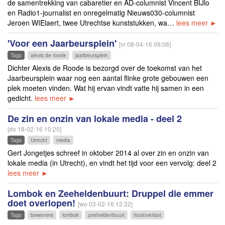
de samentrekking van cabaretier en AD-columnist Vincent BIJlo
en Radio1-journalist en onregelmatig Nieuws030-columnist
Jeroen WIElaert, twee Utrechtse kunststukken, wa…
lees meer ►
'Voor een Jaarbeursplein'
[vr 08-04-16 09:06]
Tags
alexis de roode
jaarbeursplein
Dichter Alexis de Roode is bezorgd over de toekomst van het
Jaarbeursplein waar nog een aantal flinke grote gebouwen een
plek moeten vinden. Wat hij ervan vindt vatte hij samen in een
gedicht.
lees meer ►
De zin en onzin van lokale media - deel 2
[do 18-02-16 10:20]
Tags
Utrecht
media
Gert Jongetjes schreef in oktober 2014 al over zin en onzin van
lokale media (in Utrecht), en vindt het tijd voor een vervolg: deel 2
lees meer ►
Lombok en Zeeheldenbuurt: Druppel die emmer
doet overlopen!
[wo 03-02-16 12:32]
Tags
bewoners
lombok
zeeheldenbuurt
riooloverlast