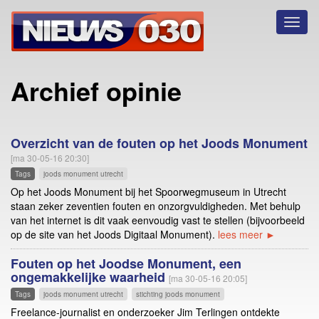
Toggl
naviga
Archief opinie
Overzicht van de fouten op het Joods Monument
[ma 30-05-16 20:30]
Tags
joods monument utrecht
Op het Joods Monument bij het Spoorwegmuseum in Utrecht
staan zeker zeventien fouten en onzorgvuldigheden. Met behulp
van het internet is dit vaak eenvoudig vast te stellen (bijvoorbeeld
op de site van het Joods Digitaal Monument).
lees meer ►
Fouten op het Joodse Monument, een
ongemakkelijke waarheid
[ma 30-05-16 20:05]
Tags
joods monument utrecht
stichting joods monument
Freelance-journalist en onderzoeker Jim Terlingen ontdekte