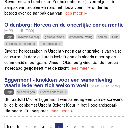
Bewoners van Lombok en Zeeheldenbuurt zijn verenigd in de
aanpak van problemen rond het rioolafvoer. Hieronder hun
betoog over de aanpak daarvan.
lees meer ►
Oldenborg: Horeca en de oneerlijke concurrentie
[vr 20-11-15 17:30]
Tags
TivoliVredenburg
gemeenteraad
stadsschouwburg
horeca
Ekko
oneerlijke concurrentie
overheidssteun
Diverse horecazaken in Utrecht vinden dat er sprake is van valse
concurrentie door culturele instellingen die steeds meer op de
commerciële toer gaan. Vincent Oldenborg vindt dat de horeca
inderdaad gelijk heeft met de klacht.
lees meer ►
Eggermont - knokken voor een samenleving
waarin iedereen zich welkom voelt
[zo 08-11-15 18:52]
Tags
vluchtelingen
utrecht bekent kleur
SP-raadslid Michel Eggermont was zaterdag een van de sprekers
bij de bijeenkomst Utrecht Bekent Kleur in het Hogelandsepark.
Hieronder zijn toespraak.
lees meer ►
2
3
4
5
6
7
8
9
10
11
12