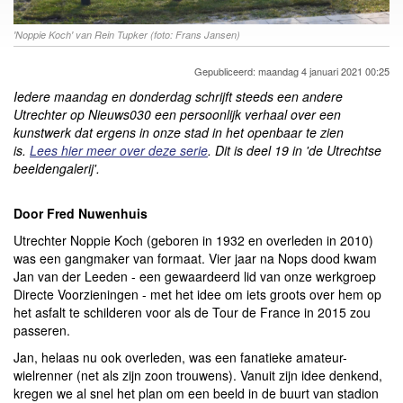
'Noppie Koch' van Rein Tupker (foto: Frans Jansen)
Gepubliceerd: maandag 4 januari 2021 00:25
Iedere maandag en donderdag schrijft steeds een andere
Utrechter op Nieuws030 een persoonlijk verhaal over een
kunstwerk dat ergens in onze stad in het openbaar te zien
is.
Lees hier meer over deze serie
. Dit is deel 19 in 'de Utrechtse
beeldengalerij'.
Door Fred Nuwenhuis
Utrechter Noppie Koch (geboren in 1932 en overleden in 2010)
was een gangmaker van formaat. Vier jaar na Nops dood kwam
Jan van der Leeden - een gewaardeerd lid van onze werkgroep
Directe Voorzieningen - met het idee om iets groots over hem op
het asfalt te schilderen voor als de Tour de France in 2015 zou
passeren.
Jan, helaas nu ook overleden, was een fanatieke amateur-
wielrenner (net als zijn zoon trouwens). Vanuit zijn idee denkend,
kregen we al snel het plan om een beeld in de buurt van stadion