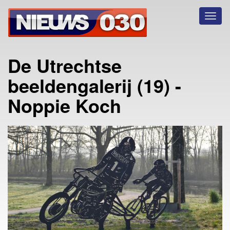
Toggl
naviga
De Utrechtse
beeldengalerij (19) -
Noppie Koch