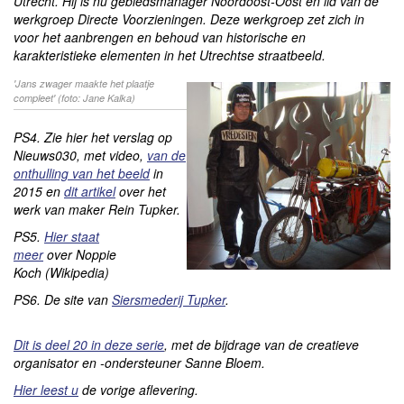
Utrecht. Hij is nu gebiedsmanager Noordoost-Oost en lid van de
werkgroep Directe Voorzieningen. Deze werkgroep zet zich in
voor het aanbrengen en behoud van historische en
karakteristieke elementen in het Utrechtse straatbeeld.
'Jans zwager maakte het plaatje
compleet' (foto: Jane Kalka)
PS4. Zie hier het verslag op
Nieuws030, met video,
van de
onthulling van het beeld
in
2015 en
dit artikel
over het
werk van maker Rein Tupker.
PS5.
Hier staat
meer
over Noppie
Koch (Wikipedia)
PS6. De site van
Siersmederij Tupker
.
Dit is deel 20 in deze serie
, met de bijdrage van de creatieve
organisator en -ondersteuner Sanne Bloem.
Hier leest u
de vorige aflevering.