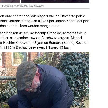
n Benno Rechter (foto's: Yad Vashem)
en daar echter drie jodenjagers van de Utrechtse politie
rale Controle kreeg een tip van politiebaas Kerlen dat jaar
joodse onderduikers werden meegenomen.
ier mensen de struikelsteentjes regelde, achterhaalde in
Rechter is november 1943 in Auschwitz vergast. Mechel
na) Rechter-Choczner, 43 jaar en Bernard (Benno) Rechter
i in 1945 in Dachau bezweken. Hij werd 45 jaar.