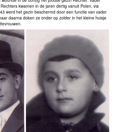
t woonde in de oorlog het joodse gezin Rechter: vader
echters kwamen in de jaren dertig vanuit Polen, via
1943 werd het gezin beschermd door een functie van vader
aar daarna doken ze onder op zolder in het kleine huisje
ittevrouwen.