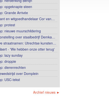
op: herdenking Berlijn
op: opgeknapte steen
op: Grande Arrivée
ant en witgoedhandelaar Cor van…
p: protest
op: nieuwe muurschildering
onstelling over staalbedrijf Demka…
e straatnamen: Utrechtse kunsten…
aert - 'We hebben onze otter terug'
op: lazy sunday
op: droppie
op: dierenrechten
ewedstrijd over Domplein
op: USC-tekst
Archief nieuws ►