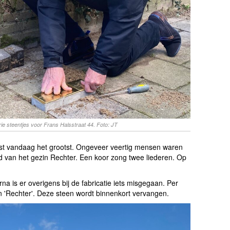
rie steentjes voor Frans Halsstraat 44. Foto: JT
st vandaag het grootst. Ongeveer veertig mensen waren
id van het gezin Rechter. Een koor zong twee liederen. Op
na is er overigens bij de fabricatie iets misgegaan. Per
van 'Rechter'. Deze steen wordt binnenkort vervangen.