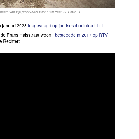
 naam van zijn grootvader voor Gildstraat 79. Foto: JT
n januari 2023
toegevoegd op joodseschoolutrecht.nl
.
de Frans Halsstraat woont,
besteedde in 2017 op RTV
e Rechter: