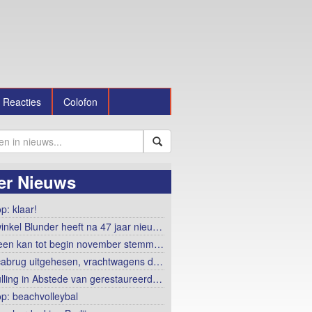
Reacties
Colofon
er Nieuws
p: klaar!
winkel Blunder heeft na 47 jaar nieu…
een kan tot begin november stemm…
abrug uitgehesen, vrachtwagens d…
lling in Abstede van gerestaureerd…
op: beachvolleybal