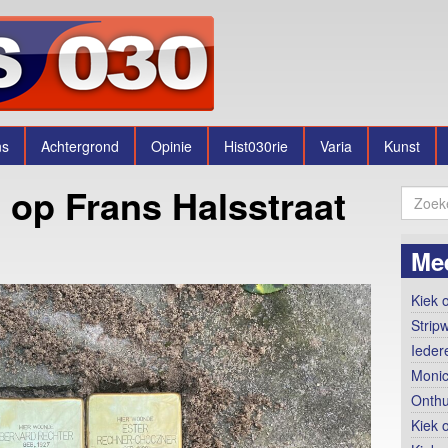
ns
Achtergrond
Opinie
Hist030rie
Varia
Kunst
 op Frans Halsstraat
Me
Kiek o
Strip
Ieder
Monic
Onthu
Kiek 