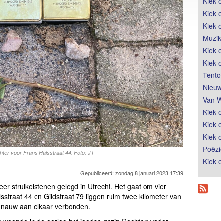
Kiek 
Kiek 
Kiek 
Muzik
Kiek o
Kiek 
Tento
Nieuw
Van W
Kiek 
Kiek 
Kiek 
Poëzi
hter voor Frans Halsstraat 44. Foto: JT
Kiek 
Gepubliceerd: zondag 8 januari 2023 17:39
eer struikelstenen gelegd in Utrecht. Het gaat om vier
sstraat 44 en Gildstraat 79 liggen ruim twee kilometer van
s nauw aan elkaar verbonden.