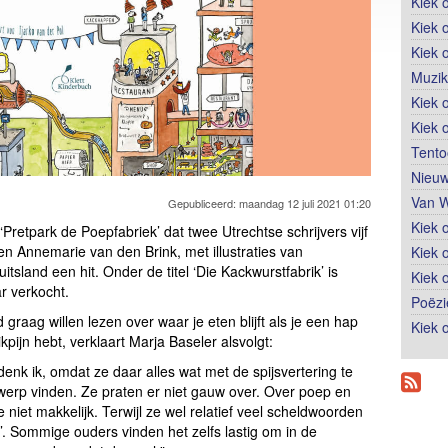
Kiek 
Kiek 
Kiek 
Muzik
Kiek o
Kiek 
Tento
Nieuw
Van W
Gepubliceerd: maandag 12 juli 2021 01:20
Kiek 
Pretpark de Poepfabriek’ dat twee Utrechtse schrijvers vijf
n Annemarie van den Brink, met illustraties van
Kiek 
uitsland een hit. Onder de titel ‘Die Kackwurstfabrik’ is
Kiek 
r verkocht.
Poëzi
raag willen lezen over waar je eten blijft als je een hap
Kiek 
pijn hebt, verklaart Marja Baseler alsvolgt:
enk ik, omdat ze daar alles wat met de spijsvertering te
erp vinden. Ze praten er niet gauw over. Over poep en
niet makkelijk. Terwijl ze wel relatief veel scheldwoorden
e’. Sommige ouders vinden het zelfs lastig om in de