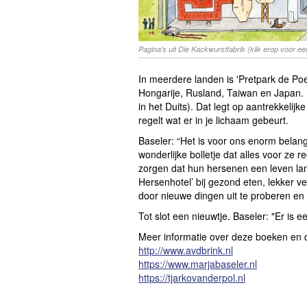
Pagina's uit Die Kackwurstfabrik (klik erop voor ee
In meerdere landen is 'Pretpark de Poe
Hongarije, Rusland, Taiwan en Japan. D
in het Duits). Dat legt op aantrekkelijke
regelt wat er in je lichaam gebeurt.
Baseler: “Het is voor ons enorm belang
wonderlijke bolletje dat alles voor ze 
zorgen dat hun hersenen een leven lang
Hersenhotel’ bij gezond eten, lekker v
door nieuwe dingen uit te proberen en 
Tot slot een nieuwtje. Baseler: "Er is 
Meer informatie over deze boeken en d
http://www.avdbrink.nl
https://www.marjabaseler.nl
https://tjarkovanderpol.nl