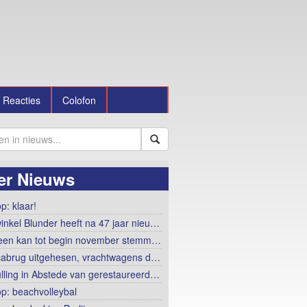
Reacties
Colofon
er Nieuws
p: klaar!
winkel Blunder heeft na 47 jaar nieu…
een kan tot begin november stemm…
abrug uitgehesen, vrachtwagens d…
lling in Abstede van gerestaureerd…
op: beachvolleybal