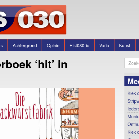
ns
Achtergrond
Opinie
Hist030rie
Varia
Kunst
rboek ‘hit’ in
Me
Kiek o
Strip
Ieder
Monic
Onthu
Kiek 