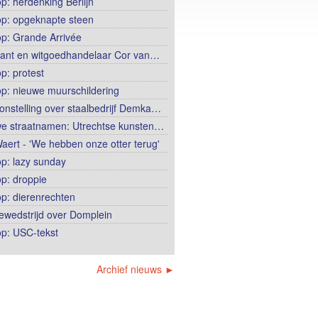
op: herdenking Berlijn
op: opgeknapte steen
op: Grande Arrivée
ant en witgoedhandelaar Cor van…
p: protest
op: nieuwe muurschildering
onstelling over staalbedrijf Demka…
e straatnamen: Utrechtse kunsten…
aert - 'We hebben onze otter terug'
op: lazy sunday
op: droppie
op: dierenrechten
ewedstrijd over Domplein
op: USC-tekst
Archief nieuws ►