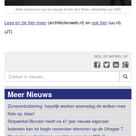
Artist impression van het nieuwe Achter Sint Pieter (afbeelding van DP6)
Lees en zie hier meer
(architectenweb.nl) en
ook hier
(uu.nl).
(JT)
DEEL DIT ARTIKEL OP:
Meer Nieuws
Zonsverduistering: hopelijk werken woensdag de wolken mee
Kiek op: klaar!
Stripwinkel Blunder heeft na 47 jaar nieuwe eigenaar
Iedereen kan tot begin november stemmen op de Utregse T…