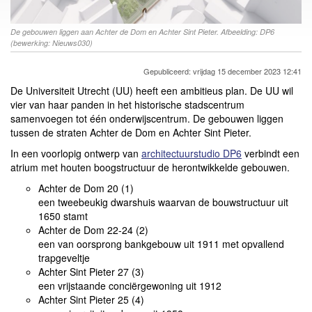
De gebouwen liggen aan Achter de Dom en Achter Sint Pieter. Afbeelding: DP6
(bewerking: Nieuws030)
Gepubliceerd: vrijdag 15 december 2023 12:41
De Universiteit Utrecht (UU) heeft een ambitieus plan. De UU wil
vier van haar panden in het historische stadscentrum
samenvoegen tot één onderwijscentrum. De gebouwen liggen
tussen de straten Achter de Dom en Achter Sint Pieter.
In een voorlopig ontwerp van
architectuurstudio DP6
verbindt een
atrium met houten boogstructuur de herontwikkelde gebouwen.
Achter de Dom 20 (1)
een tweebeukig dwarshuis waarvan de bouwstructuur uit
1650 stamt
Achter de Dom 22-24 (2)
een van oorsprong bankgebouw uit 1911 met opvallend
trapgeveltje
Achter Sint Pieter 27 (3)
een vrijstaande conciërgewoning uit 1912
Achter Sint Pieter 25 (4)