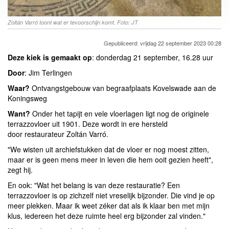
Zoltán Varró toont wat er tevoorschijn komt. Foto: JT
Gepubliceerd: vrijdag 22 september 2023 00:28
Deze kiek is gemaakt op
: donderdag 21 september, 16.28 uur
Door
: Jim Terlingen
Waar?
Ontvangstgebouw van begraafplaats Kovelswade aan de
Koningsweg
Want?
Onder het tapijt en vele vloerlagen ligt nog de originele
terrazzovloer uit 1901. Deze wordt in ere hersteld
door restaurateur Zoltán Varró.
"We wisten uit archiefstukken dat de vloer er nog moest zitten,
maar er is geen mens meer in leven die hem ooit gezien heeft",
zegt hij.
En ook: "Wat het belang is van deze restauratie? Een
terrazzovloer is op zichzelf niet vreselijk bijzonder. Die vind je op
meer plekken. Maar ik weet zéker dat als ik klaar ben met mijn
klus, iedereen het deze ruimte heel erg bijzonder zal vinden."