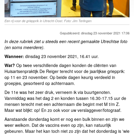
Een rij voor de griepprik in Utrecht-Oost. Foto: Jim Terlingen
Gepubliceerd: dinsdag 23 november 2021 17:06
In deze rubriek ziet u steeds een recent gemaakte Utrechtse foto
(en soms meerdere).
Wanneer:
dinsdag 23 november 2021, 16.41 uur.
Wat?
Op twee verschillende dagen konden de cliënten van
Huisartsenpraktijk De Reiger terecht voor de jaarlijkse griepprik:
op 11 en 23 november. Op beide dagen keurig verdeeld in
groepjes, gesorteerd op achternaam.
De 11e was het zeer druk, verneem ik via buurtgenoten.
Vanmiddag was het dag 2 en konden tussen 16.30-17.15 uur de
mensen terecht met een achternaam die begint met M t/m Z.
Maar wat blijkt: op! En zo ook voor uw verslaggever/fotograaf.
Aanstaande donderdag komt er nog een bulk binnen en zijn we
weer welkom. Dat de vaccins even op zijn, kan natuurlijk
gebeuren. Maar het kan toch niet zo zijn dat het donderdag is 'wie