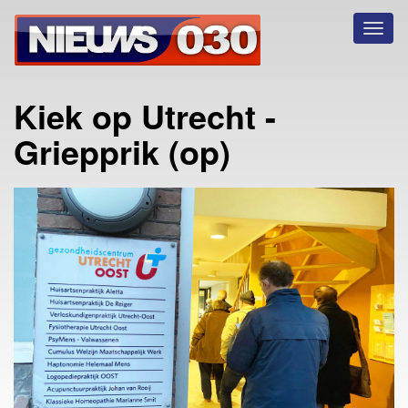
Toggl
naviga
Kiek op Utrecht -
Griepprik (op)