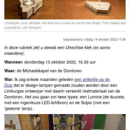
Ontwerper Louis Verbeek met links een Lumina en rechts een Scipio. Foto (helaas wat
overbelicht): Jim Terlingen
Gepubliceerd: vrijdag 14 oktober 2022 11:54
In deze rubriek ziet u steeds een Utrechtse kiek (en soms
meerdere).
Wanneer:
donderdag 13 oktober 2022, 16.39 uur
Waar:
de Michaelskapel van de Domtoren
Wat:
Ik zag enkele maanden geleden
een artikeltje op de
Duic
dat er design-lampen gemaakt zouden worden door een
Limburgse ontwerper met daarin verwerkt restmateriaal van de
Domtoren. Het zou gaan om twee types: een Lumina (de duurste,
met een ingenieuze LED-lichtbron) en de Scipio (met een
'gewone' lamp).