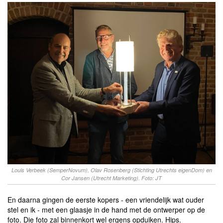
Louis Verbeek (SemperNovum), Olav Rosenberg (Stichting Utrechts eigenDom) en
Cor Jansen (Utrecht Marketing). Foto: JT
En daarna gingen de eerste kopers - een vriendelijk wat ouder
stel en ik - met een glaasje in de hand met de ontwerper op de
foto. Die foto zal binnenkort wel ergens opduiken. Hips.