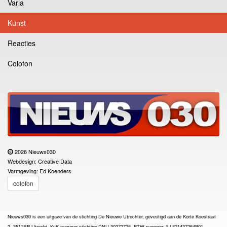
Varia
Kunst
Reacties
Colofon
2026 Nieuws030
Webdesign: Creative Data
Vormgeving: Ed Koenders
colofon
Nieuws030 is een uitgave van de stichting De Nieuwe Utrechter, gevestigd aan de Korte Koestraat
2, 3511RP Utrecht, KvK-nummer stichting DNU 30272725, BTW-nummer: NL821437264B01