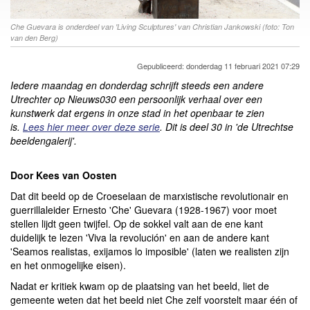
Che Guevara is onderdeel van 'Living Sculptures' van Christian Jankowski (foto: Ton
van den Berg)
Gepubliceerd: donderdag 11 februari 2021 07:29
Iedere maandag en donderdag schrijft steeds een andere
Utrechter op Nieuws030 een persoonlijk verhaal over een
kunstwerk dat ergens in onze stad in het openbaar te zien
is.
Lees hier meer over deze serie
. Dit is deel 30 in 'de Utrechtse
beeldengalerij'.
Door Kees van Oosten
Dat dit beeld op de Croeselaan de marxistische revolutionair en
guerrillaleider Ernesto 'Che' Guevara (1928-1967) voor moet
stellen lijdt geen twijfel. Op de sokkel valt aan de ene kant
duidelijk te lezen 'Viva la revolución' en aan de andere kant
'Seamos realistas, exijamos lo imposible' (laten we realisten zijn
en het onmogelijke eisen).
Nadat er kritiek kwam op de plaatsing van het beeld, liet de
gemeente weten dat het beeld niet Che zelf voorstelt maar één of