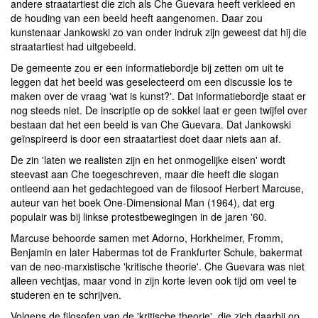
andere straatartiest die zich als Che Guevara heeft verkleed en
de houding van een beeld heeft aangenomen. Daar zou
kunstenaar Jankowski zo van onder indruk zijn geweest dat hij die
straatartiest had uitgebeeld.
De gemeente zou er een informatiebordje bij zetten om uit te
leggen dat het beeld was geselecteerd om een discussie los te
maken over de vraag 'wat is kunst?'. Dat informatiebordje staat er
nog steeds niet. De inscriptie op de sokkel laat er geen twijfel over
bestaan dat het een beeld is van Che Guevara. Dat Jankowski
geïnspireerd is door een straatartiest doet daar niets aan af.
De zin 'laten we realisten zijn en het onmogelijke eisen' wordt
steevast aan Che toegeschreven, maar die heeft die slogan
ontleend aan het gedachtegoed van de filosoof Herbert Marcuse,
auteur van het boek One-Dimensional Man (1964), dat erg
populair was bij linkse protestbewegingen in de jaren '60.
Marcuse behoorde samen met Adorno, Horkheimer, Fromm,
Benjamin en later Habermas tot de Frankfurter Schule, bakermat
van de neo-marxistische 'kritische theorie'. Che Guevara was niet
alleen vechtjas, maar vond in zijn korte leven ook tijd om veel te
studeren en te schrijven.
Volgens de filosofen van de 'kritische theorie', die zich daarbij op