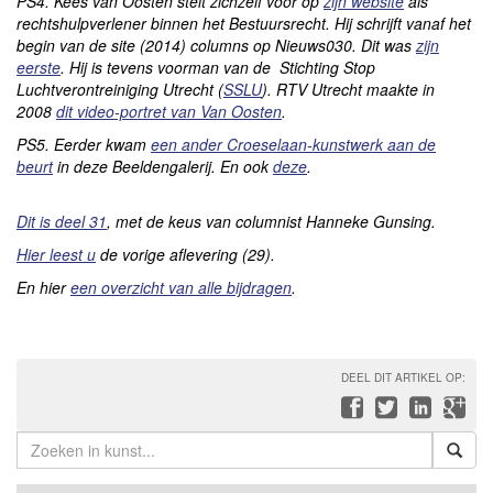
PS4. Kees van Oosten stelt zichzelf voor op
zijn website
als
rechtshulpverlener binnen het Bestuursrecht. Hij schrijft vanaf het
begin van de site (2014) columns op Nieuws030. Dit was
zijn
eerste
. Hij is tevens voorman van de Stichting Stop
Luchtverontreiniging Utrecht (
SSLU
). RTV Utrecht maakte in
2008
dit video-portret van Van Oosten
.
PS5. Eerder kwam
een ander Croeselaan-kunstwerk aan de
beurt
in deze Beeldengalerij. En ook
deze
.
Dit is deel 31
, met de keus van columnist Hanneke Gunsing.
Hier leest u
de vorige aflevering (29).
En hier
een overzicht van alle bijdragen
.
DEEL DIT ARTIKEL OP: